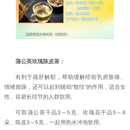
蒲公英玫瑰陈皮茶：
有利于疏肝解郁，帮助缓解经前乳房胀痛、
情绪烦躁，还可以起到辅助“散结”的作用，适合女
性、容易长结节的人群饮用。
可取蒲公英干品3～5克、玫瑰花干品5～8
朵、陈皮3～5克，一起用热水冲泡饮用。