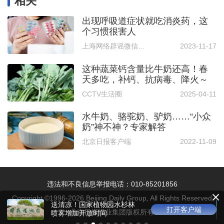
相关
出现呼吸道症状就吃消炎药，这
个习惯很害人
上海网络辟谣微信公众号
2023-11-17
这种蔬菜钙含量比牛奶还高！春
天多吃，补钙、抗病毒、降火～
CCTV生活圈
2025-04-11
水牛奶、骆驼奶、驴奶……“小众
奶”神不神？专家解答
北京日报客户端
2022-11-09
违法和不良信息举报电话：010-85201856
Copyright ©1996-
2026
Beijing Daily Group, All Rights Reserved
京城博物馆进入“夏令时”，外
打开客户端
北京日报报业集团版权所有
地游客给“周一开放日”点赞