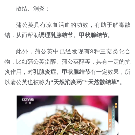
散结、消炎：
蒲公英具有凉血活血的功效，有助于解毒散
结，从而帮助
调理乳腺结节、甲状腺结节
。
此外，蒲公英中已经发现有8种三萜类化合
物，比如蒲公英甾醇、蒲公英醇等，具有一定的抗
炎作用，对
乳腺炎症、甲状腺结节
有一定效果，所
以蒲公英也被称为
“天然消炎药”“天然散结草”
。