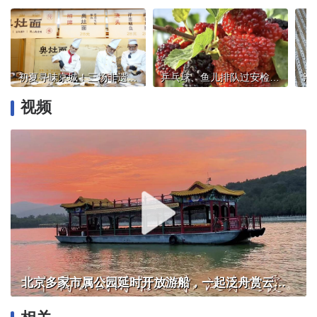
初夏寻味京城！三场非遗美食盛宴，一口尝尽千年人间风味
乒乓球、鱼儿排队过安检？高铁站里的“消费新图鉴”
视频
北京多家市属公园延时开放游船，一起泛舟赏云霞！