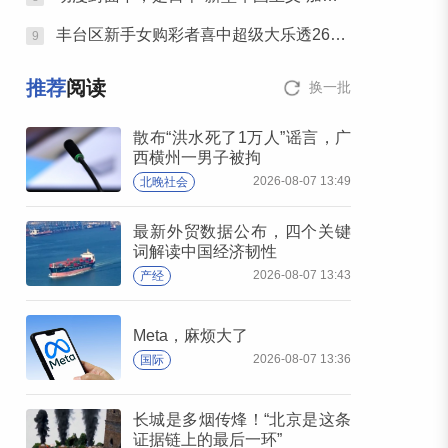
丰台区新手女购彩者喜中超级大乐透26087期一等奖
9
推荐
阅读
换一批
散布“洪水死了1万人”谣言，广
西横州一男子被拘
2026-08-07 13:49
北晚社会
最新外贸数据公布，四个关键
词解读中国经济韧性
2026-08-07 13:43
产经
Meta，麻烦大了
2026-08-07 13:36
国际
长城是多烟传烽！“北京是这条
证据链上的最后一环”