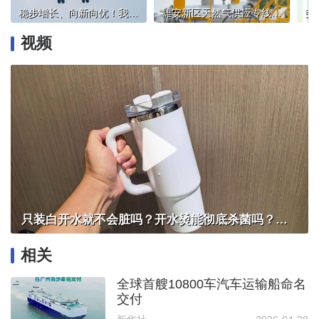
稳步增长、向新向优！我国多领域发布亮眼“成绩单”
雄安新区天然气供应专线工程正式投运，年输气能力超31亿立方米
视频
只装白开水就不会脏吗？开水烫能彻底杀菌吗？感控专家详解“吸管杯”藏菌真相｜都视频·热观察
相关
全球首艘10800车汽车运输船命名
交付