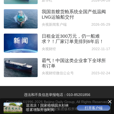
新华社
2026-04-28
我国首艘货舱系统全国产低温阀
LNG运输船交付
央视新闻客户端
2026-05-29
日租金近300万元，仍一船难
求？！厂家订单竟排到6年后！
央视财经
2022-11-17
霸气！中国这类企业拿下全球所
有订单
央视财经微信公众号
2023-02-24
违法和不良信息举报电话：010-85201856
Copyright ©1996-
2026
Beijing Daily Group, All Rights Reserved
送清凉！国家植物园水杉林
打开客户端
北京日报报业集团版权所有
喷雾增加开放时间