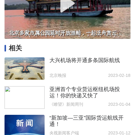
北京多家市属公园延时开放游船，一起泛舟赏云霞！
相关
大兴机场将开通多条国际航线
北京晚报
2023-02-18
亚洲首个专业货运枢纽机场投
运！你的快递又快了
《瞭望》新闻周刊
2023-01-04
“新加坡—三亚”国际货运航线开
通！
央视新闻客户端
2023-01-12