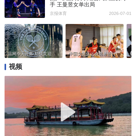
手 王曼昱女单出局
京报体育
2026-07-01
温网今天开幕 郑钦文迎战西尼亚科娃 吴易昺挑战德约科维奇
中国女篮亚运会前将进行超过10场热身赛
视频