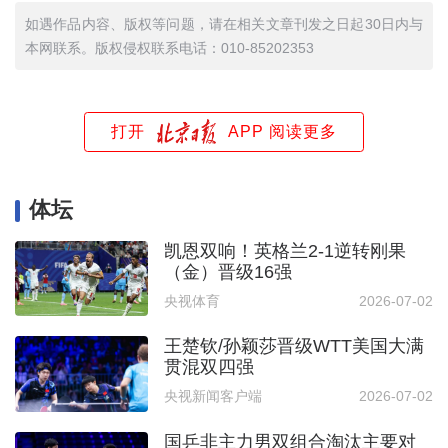
如遇作品内容、版权等问题，请在相关文章刊发之日起30日内与
本网联系。版权侵权联系电话：010-85202353
打开
APP 阅读更多
体坛
凯恩双响！英格兰2-1逆转刚果
（金）晋级16强
央视体育
2026-07-02
王楚钦/孙颖莎晋级WTT美国大满
贯混双四强
央视新闻客户端
2026-07-02
国乒非主力男双组合淘汰主要对