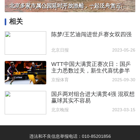
北京多家市属公园延时开放游船，一起泛舟赏云霞！
相关
陈梦/王艺迪闯进世乒赛女双四强
北京日报
2023-05-26
WTT中国大满贯正赛次日：国乒
主力悉数过关，新生代喜忧参半
京报体育
2025-09-30
国乒两对组合进大满贯4强 混双想
赢球其实不容易
北京晚报
2023-03-15
违法和不良信息举报电话：010-85201856