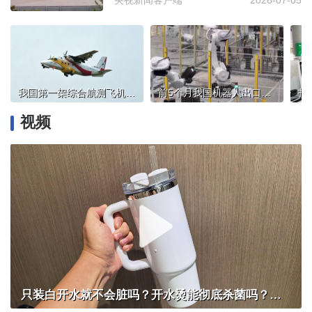
央视新闻客户端
2026-07-05
我国第一架综合航测飞机，首飞成功！
前5个月我国机器人出口近200亿元
视频
只装白开水就不会脏吗？开水烫能彻底杀菌吗？感控专家详解“吸管杯”藏菌真相｜都视频·热观察