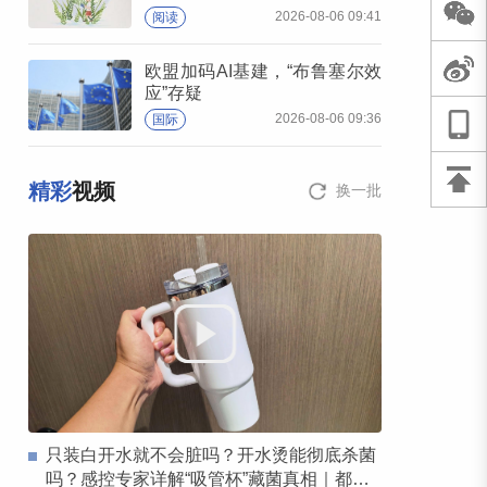
2026-08-06 09:41
阅读
欧盟加码AI基建，“布鲁塞尔效
应”存疑
2026-08-06 09:36
国际
精彩
视频
换一批
只装白开水就不会脏吗？开水烫能彻底杀菌
吗？感控专家详解“吸管杯”藏菌真相｜都视