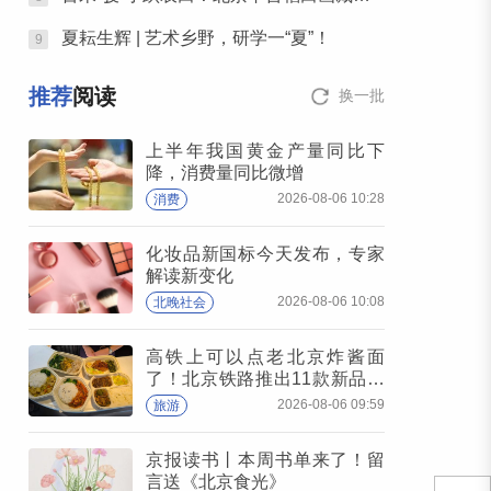
夏耘生辉 | 艺术乡野，研学一“夏”！
9
推荐
阅读
换一批
上半年我国黄金产量同比下
降，消费量同比微增
2026-08-06 10:28
消费
化妆品新国标今天发布，专家
解读新变化
2026-08-06 10:08
北晚社会
高铁上可以点老北京炸酱面
了！北京铁路推出11款新品高
铁餐
2026-08-06 09:59
旅游
京报读书丨本周书单来了！留
言送《北京食光》