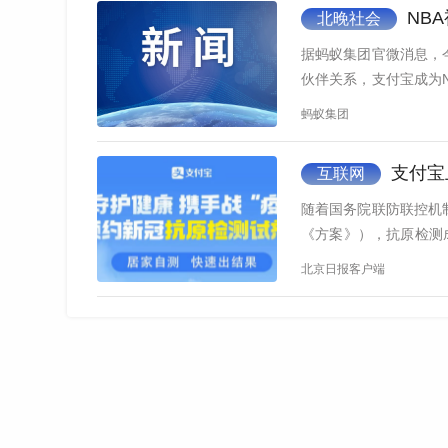
NB
北晚社会
据蚂蚁集团官微消息，
伙伴关系，支付宝成为
台…
蚂蚁集团
支付宝
互联网
随着国务院联防联控机
《方案》），抗原检测
原自测…
北京日报客户端