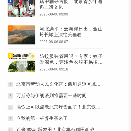
1
踏中轴寻古韵，北京青少年邂
逅非遗文化
2026-08-06 09:09
2
河北滦平：云海伴日出，金山
岭长城上演绝美画卷
2026-08-06 08:07
3
防蚊服装管用吗？专家：蚊子
爱深色，穿浅色衣服不易招蚊
子
2026-08-06 09:18
北京市劳动人民文化宫：西垣通道区域将临时关闭
4
万斯称与伊朗谈判将需要一些时间
5
高铁上可以点老北京炸酱面了！北京铁路推出11款新品高铁餐
6
立秋的第一杯养生茶来了
7
百米“骏马”跃农田！北京丰台稻田画藏不住了
8