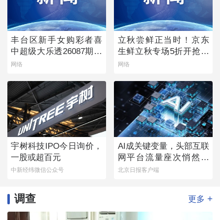
丰台区新手女购彩者喜
立秋尝鲜正当时！京东
中超级大乐透26087期一
生鲜立秋专场5折开抢，
等奖
承包你的秋日餐桌
网络
网络
宇树科技IPO今日询价，
AI成关键变量，头部互联
一股或超百元
网平台流量座次悄然生
变
中新经纬微信公众号
北京日报客户端
调查
+
更多