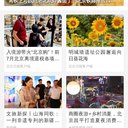
高铁上可以点老北京炸酱面了！北京铁路推出11款新品高铁餐
入境游带火“北京购”！前
明城墙遗址公园邂逅向
7月北京离境退税各项数
日葵花海
据均创新高
北京日报客户端
北京日报客户端
文旅新探丨山海同歌：
商圈夜游+乡村消夏，北
一列非遗专列的新疆旅
京昌平打造夏夜消费新
程
图景
新华网
央视新闻客户端