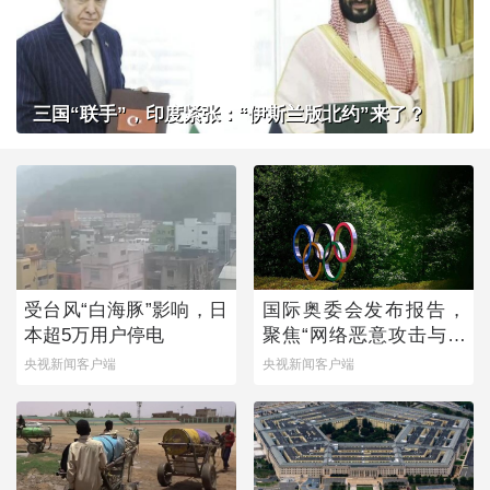
三国“联手”，印度紧张：“伊斯兰版北约”来了？
受台风“白海豚”影响，日
国际奥委会发布报告，
本超5万用户停电
聚焦“网络恶意攻击与体
育”
央视新闻客户端
央视新闻客户端