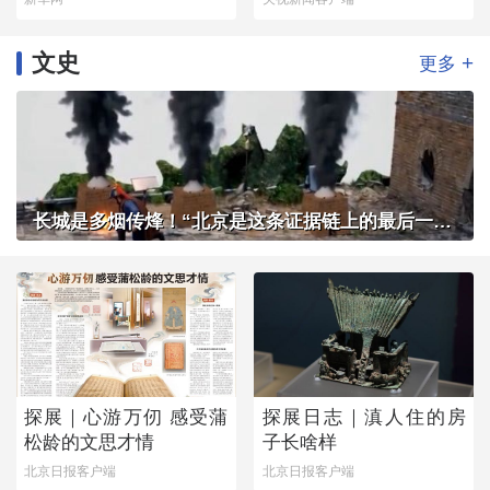
文史
+
更多
长城是多烟传烽！“北京是这条证据链上的最后一环”
探展｜心游万仞 感受蒲
探展日志｜滇人住的房
松龄的文思才情
子长啥样
北京日报客户端
北京日报客户端