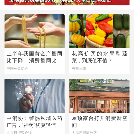
暑期档票房突破80亿，连续27天单日票房破亿
上半年我国黄金产量同
花高价买的水果型蔬
比下降，消费量同比微
菜，到底值不值？
增
中国黄金协会
央视三农
中消协：警惕私域医药
屋顶露台打开消费新空
广告，“神药”切莫轻信
间
北京日报客户端
人民日报海外版