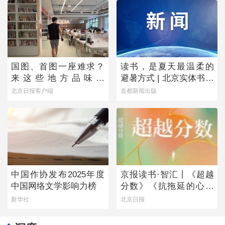
国图、首图一座难求？
读书，是夏天最温柔的
来这些地方品味书
避暑方式 | 北京实体书店
香……
活动预告（8月1日-8月7
北京日报客户端
首都新闻出版
日）
中国作协发布2025年度
京报读书·智汇丨《超越
中国网络文学影响力榜
分数》《抗拖延的心理
学》《物理学的第一次
新华社
北京日报
战争》