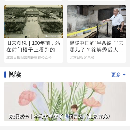
旧京图说｜100年前，站
温暖中国的“半条被子”去
在前门楼子上看到的是
哪儿了？徐解秀后人道
这番景象
出令人落泪的真相
北京日报旧京图说微信公众号
北京日报客户端
阅读
+
更多
京报读书丨本周书单来了！留言送《北京食光》