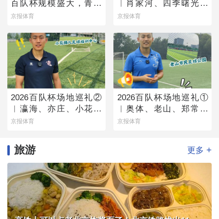
百队杯规模盛大，青少
︱肖家河、四季曙光赛
年足球火热有活力
区
京报体育
京报体育
2026百队杯场地巡礼②
2026百队杯场地巡礼①
︱瀛海、亦庄、小花猫
︱奥体、老山、郑常庄
赛区将承办多组别百队
赛区静候百队杯开幕
京报体育
京报体育
杯比赛
旅游
+
更多