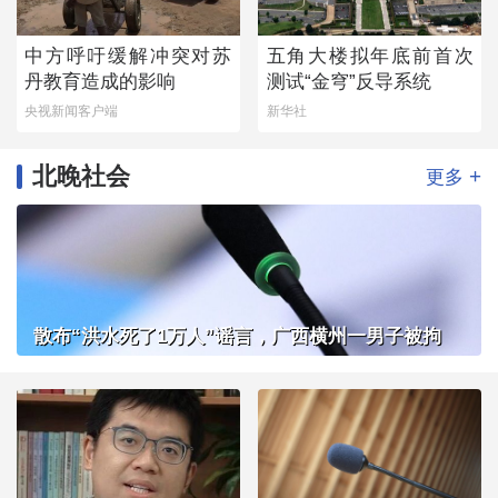
中方呼吁缓解冲突对苏
五角大楼拟年底前首次
丹教育造成的影响
测试“金穹”反导系统
央视新闻客户端
新华社
北晚社会
+
更多
散布“洪水死了1万人”谣言，广西横州一男子被拘