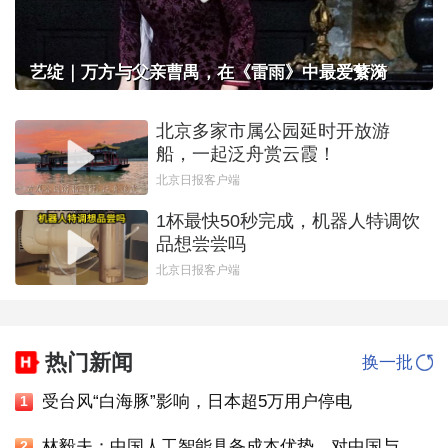
艺绽｜万方与父亲曹禺，在《雷雨》中最爱蘩漪
北京多家市属公园延时开放游
船，一起泛舟赏云霞！
北京日报客户端
1杯最快50秒完成，机器人特调饮
品想尝尝吗
北京日报客户端
热门新闻
换一批
受台风“白海豚”影响，日本超5万用户停电
1
林毅夫：中国人工智能具备成本优势，对中国与美国竞争有信心
2