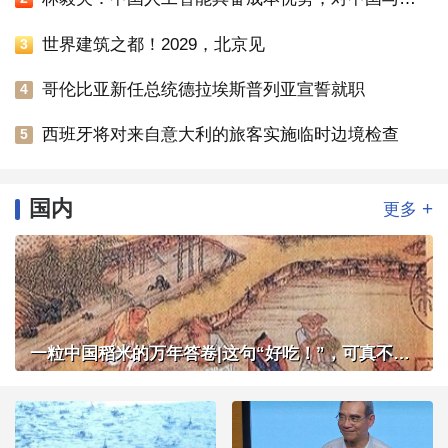
世界建筑之都！2029，北京见
3
哥伦比亚新任总统德拉埃斯普列亚宣誓就职
4
西班牙将对来自意大利的旅客实施临时边境检查
5
国内
+
更多
一粒中国稻米的万年答卷|这句“好吃！”，可真不简单