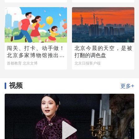
闯关、打卡、动手做！
北京今晨的天空，是被
北京多家博物馆推出暑
打翻的调色盘
期亲子研学活动
首都教育 北京文博
北京日报客户端
视频
+
更多