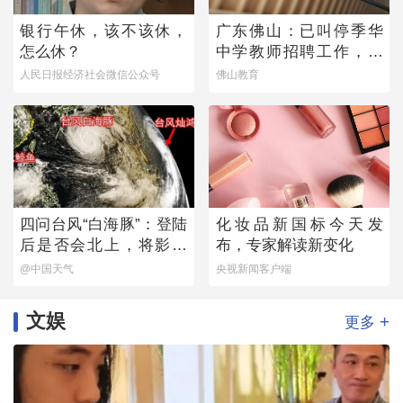
银行午休，该不该休，
广东佛山：已叫停季华
怎么休？
中学教师招聘工作，开
展全面核查
人民日报经济社会微信公众号
佛山教育
四问台风“白海豚”：登陆
化妆品新国标今天发
后是否会北上，将影响
布，专家解读新变化
哪些地方？
@中国天气
央视新闻客户端
文娱
+
更多