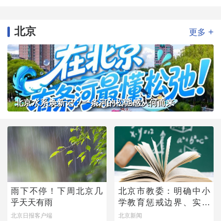
北京
+
更多
北京水系焕新记：一条河的松弛感从何而来
雨下不停！下周北京几
北京市教委：明确中小
乎天天有雨
学教育惩戒边界、实施
程序
北京日报客户端
北京新闻