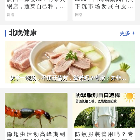
锅店，蔬菜自己种，羊
下沉市场发展白皮书
肉从盐池拉，毛肚当天
——老北京味道的县域
网络
网络
取
生存法则
北晚健康
+
更多
伏羊一碗汤，不用开药方，靠谱吗？专家：并非人人适用
隐翅虫活动高峰期到
防蚊服装管用吗？专