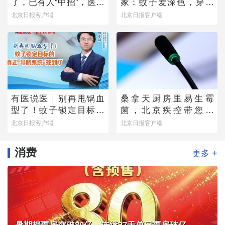
了，已有人“中招”，医生
家：蚊子爱深色，穿浅
提醒——
色衣服不易招蚊子
北京日报客户端
北京日报客户端
有医说医｜别再甩锅血
桑拿天厨房里易生霉
型了！蚊子锁定目标的
菌，北京疾控带您排
真正“导航系统”找到了
除“高风险点位”
北京日报客户端
北京日报客户端
消费
+
更多