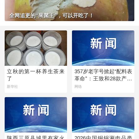
全网追更的“果菌王”，可以开吃了！
立秋的第一杯养生茶来
357岁老字号掀起“配料表
了
革命”：王致和28款产品
获清洁标签0级评价
新华社
网络
陕西三原县城里有家火
2026中国铜锅涮肉品类