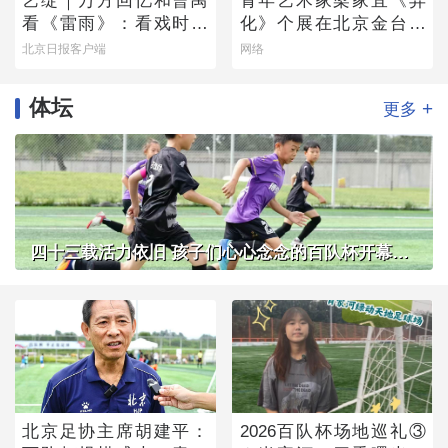
艺绽｜万方回忆和曹禺
青年艺术家梁家宜《异
看《雷雨》：看戏时吓
化》个展在北京金台艺
哭，被父亲“抄”出剧场
术馆启幕：以先锋艺术
北京日报客户端
网络
跨界公益，探寻“身体生
成”的时代命题
体坛
+
更多
四十三载活力依旧 孩子们心心念念的百队杯开幕了！
北京足协主席胡建平：
2026百队杯场地巡礼③