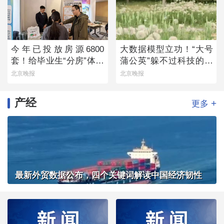
今年已投放房源6800
大数据模型立功！“大号
套！给毕业生“分房”体现
蒲公英”躲不过科技的火
留人诚意
眼金睛
北京晚报
北京晚报
产经
+
更多
最新外贸数据公布，四个关键词解读中国经济韧性