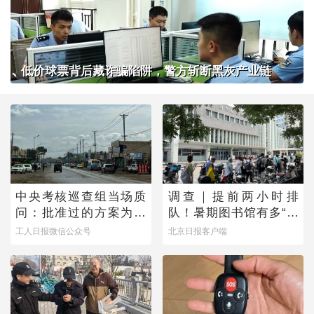
低价球票背后藏诈骗陷阱，警方斩断黑灰产业链
中央考核巡查组当场质
调查｜提前两小时排
问：批准过的方案为何
队！暑期图书馆有多“一
不执行？
座难求”？
工人日报微信公众号
北京日报客户端