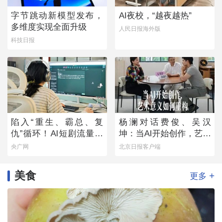
字节跳动新模型发布，
AI夜校，“越夜越热”
多维度实现全面升级
人民日报海外版
科技日报
陷入“重生、霸总、复
杨澜对话费俊、吴汉
仇”循环！AI短剧流量狂
坤：当AI开始创作，艺术
欢背后
意义如何重构
央广网
北京日报客户端
美食
+
更多