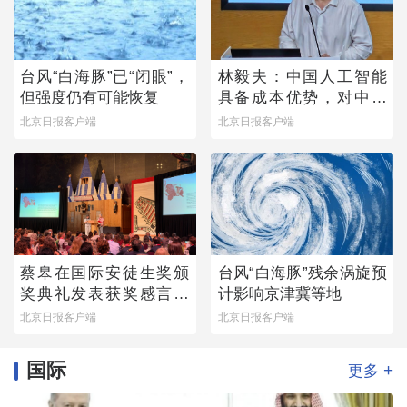
台风“白海豚”已“闭眼”，
林毅夫：中国人工智能
但强度仍有可能恢复
具备成本优势，对中国
与美国竞争有信心
北京日报客户端
北京日报客户端
蔡皋在国际安徒生奖颁
台风“白海豚”残余涡旋预
奖典礼发表获奖感言：
计影响京津冀等地
那个手握木炭条涂鸦的
北京日报客户端
北京日报客户端
小女孩始终留在心底
国际
+
更多