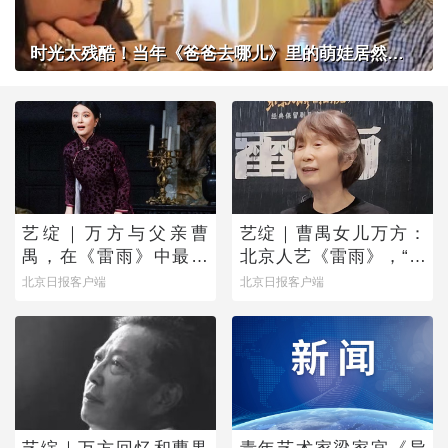
时光太残酷！当年《爸爸去哪儿》里的萌娃居然长成了这样？
艺绽｜万方与父亲曹
艺绽｜曹禺女儿万方：
禺，在《雷雨》中最爱
北京人艺《雷雨》，“是
蘩漪
它原生的样子”
北京日报客户端
北京日报客户端