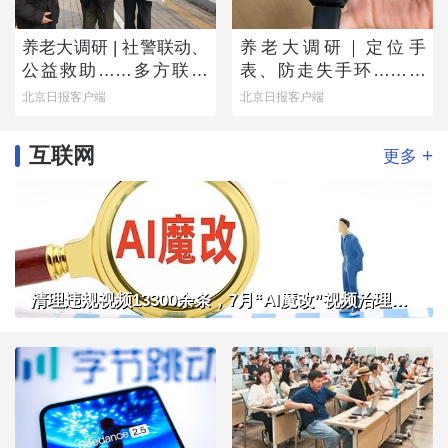
养老大调研 | 社警联动、
养老大调研｜定位手
公益救助……多方联手
表、防走失手环……老
撑起防走失网络
人为何不愿用？
北京日报客户端
北京日报客户端
互联网
+
更多
清理违规视频13300余条，7月“AI魔改”视频治理成果公布