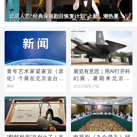
北京人艺“经典保留剧目恢复计划”上新，潮热夏夜下起一场“雷雨”
青年艺术家梁家宜《异
展览有意思｜用AI打开科
化》个展在北京金台艺
幻展，暑期来北京体
术馆启幕：以先锋艺术
验“南天门计划”科幻装备
网络
北京日报客户端
跨界公益，探寻“身体生
成”的时代命题