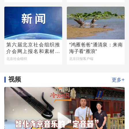
第六届北京社会组织推
“鸿雁爸爸”潘清泉：来南
介会网上报名和素材征
海子看“雁浪”
集通知
北京社会组织
北京日报客户端
视频
+
更多