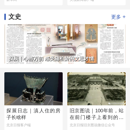
文史
+
更多
探展｜心游万仞 感受蒲松龄的文思才情
探展日志｜滇人住的房
旧京图说｜100年前，站
子长啥样
在前门楼子上看到的是
这番景象
北京日报客户端
北京日报旧京图说微信公众号