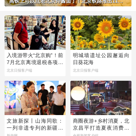
高铁上可以点老北京炸酱面了！北京铁路推出11款新品高铁餐
入境游带火“北京购”！前
明城墙遗址公园邂逅向
7月北京离境退税各项数
日葵花海
据均创新高
北京日报客户端
北京日报客户端
文旅新探丨山海同歌：
商圈夜游+乡村消夏，北
一列非遗专列的新疆旅
京昌平打造夏夜消费新
程
图景
新华网
央视新闻客户端