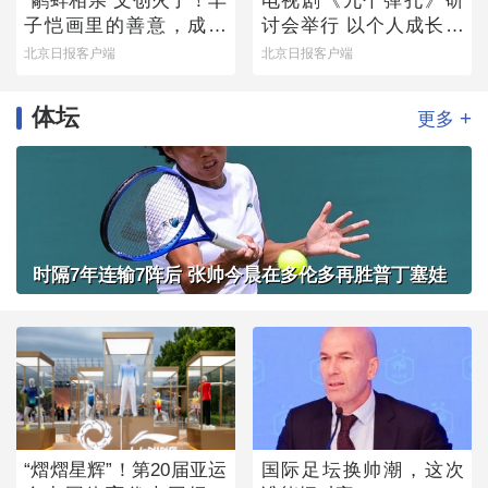
“鹬蚌相亲”文创火了！丰
电视剧《九个弹孔》研
子恺画里的善意，成了
讨会举行 以个人成长书
可以随身携带的治愈感
写信仰力量
北京日报客户端
北京日报客户端
体坛
+
更多
时隔7年连输7阵后 张帅今晨在多伦多再胜普丁塞娃
“熠熠星辉”！第20届亚运
国际足坛换帅潮，这次