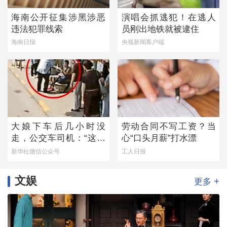
海南公开征集涉黑涉恶
演唱会抓逃犯！在逃人
违法犯罪线索
员刚出地铁就被逮住
海南日报
央视新闻客户端
大娘下车后几小时没
劳动合同不写工资？当
走，公交车司机：“这不
心“口头月薪”打水漂
对劲！”
新华社微信公众号
工人日报
文娱
+
更多