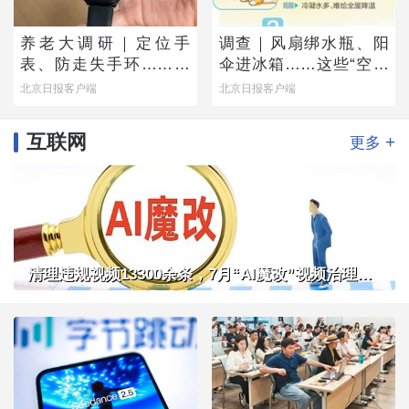
养老大调研｜定位手
调查｜风扇绑水瓶、阳
表、防走失手环……老
伞进冰箱……这些“空调
人为何不愿用？
平替”管用吗？
北京日报客户端
北京日报客户端
互联网
+
更多
清理违规视频13300余条，7月“AI魔改”视频治理成果公布