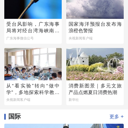
受台风影响，广东海事
国家海洋预报台发布海
局将对经台湾海峡南口
浪橙色警报
北上船舶实施交通管制
广东海事微信公号
央视新闻客户端
从“看实验”转向“做中
消费新图景｜多元文旅
学”，多地探索科学教育
产品点燃夏日消费热潮
新路径
央视新闻客户端
新华社
国际
+
更多