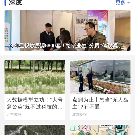
深度
+
更多
今年已投放房源6800套！给毕业生“分房”体现留人诚意
大数据模型立功！“大号
点到为止丨想当“无人岛
蒲公英”躲不过科技的火
主”？行不通
眼金睛
北京晚报
北京晚报