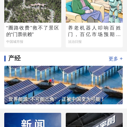
“圈路收费”救不了景区
养老机器人叩响百姓
的“门票依赖”
门，百亿市场预期下
的“理想”与“现实”
中国城市报
法治日报
产经
+
更多
世界能源“不可能三角”，正被中国变为可能！