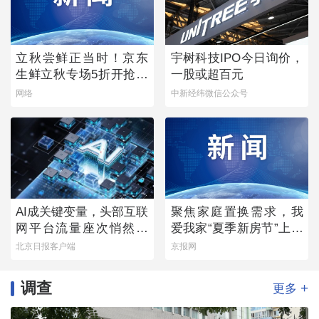
立秋尝鲜正当时！京东
宇树科技IPO今日询价，
生鲜立秋专场5折开抢，
一股或超百元
承包你的秋日餐桌
网络
中新经纬微信公众号
AI成关键变量，头部互联
聚焦家庭置换需求，我
网平台流量座次悄然生
爱我家“夏季新房节”上线
变
多重专属权益
北京日报客户端
京报网
调查
+
更多