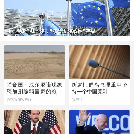
欧盟加码AI基建，“布鲁塞尔效应”存疑
联合国：厄尔尼诺现象
所罗门群岛总理重申坚
恐加剧脆弱国家的粮食
持一个中国原则
问题
央视新闻客户端
新华社