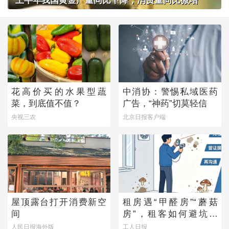
上半年我国黄金产量同比下降，消费量同比微增
花高价买的水果型蔬
中消协：警惕私域医药
菜，到底值不值？
广告，“神药”切莫轻信
央视三农
北京日报客户端
屋顶露台打开消费新空
租房遇“甲醛房”“蘑菇
间
房”，租客如何避坑维
权？
人民日报海外版
工人日报