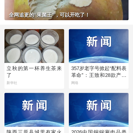
全网追更的“果菌王”，可以开吃了！
立秋的第一杯养生茶来
357岁老字号掀起“配料表
了
革命”：王致和28款产品
获清洁标签0级评价
新华社
网络
陕西三原县城里有家火
2026中国铜锅涮肉品类