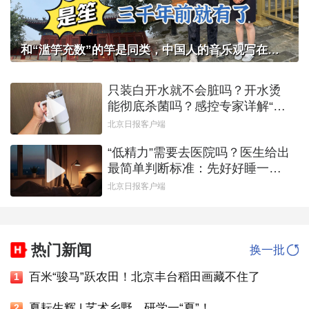
和“滥竽充数”的竽是同类，中国人的音乐观写在智化寺京音乐的乐器里
只装白开水就不会脏吗？开水烫
能彻底杀菌吗？感控专家详解“吸
管杯”藏菌真相｜都视频·热观察
北京日报客户端
“低精力”需要去医院吗？医生给出
最简单判断标准：先好好睡一觉
｜都视频·热观察
北京日报客户端
热门新闻
换一批
百米“骏马”跃农田！北京丰台稻田画藏不住了
1
夏耘生辉 | 艺术乡野，研学一“夏”！
2