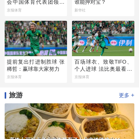
会中国体育代表团领奖
谁能押对宝？
装备发布
京报体育
新华社
提前复出打进制胜球 张
百场球衣、致敬TIFO、
稀哲：赢球靠大家努力
个人进球 法比奥最看重
的是球队取胜
京报体育
京报体育
旅游
+
更多