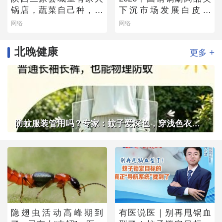
锅店，蔬菜自己种，羊
下沉市场发展白皮书
肉从盐池拉，毛肚当天
——老北京味道的县域
网络
网络
取
生存法则
北晚健康
+
更多
防蚊服装管用吗？专家：蚊子爱深色，穿浅色衣服不易招蚊子
隐翅虫活动高峰期到
有医说医｜别再甩锅血