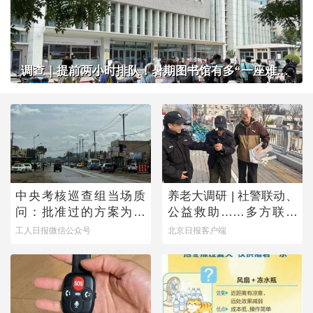
调查｜提前两小时排队！暑期图书馆有多“一座难求”？
中央考核巡查组当场质
养老大调研 | 社警联动、
问：批准过的方案为何
公益救助……多方联手
不执行？
撑起防走失网络
工人日报微信公众号
北京日报客户端