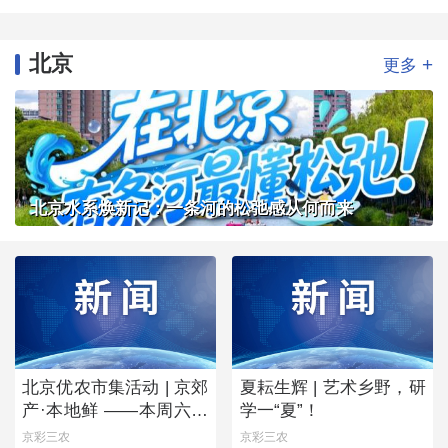
北京
+
更多
北京水系焕新记：一条河的松弛感从何而来
北京优农市集活动 | 京郊
夏耘生辉 | 艺术乡野，研
产·本地鲜 ——本周六，
学一“夏”！
去朝阳公园“鲜”起来！
京彩三农
京彩三农