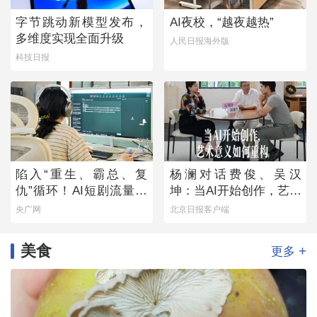
字节跳动新模型发布，
AI夜校，“越夜越热”
多维度实现全面升级
人民日报海外版
科技日报
陷入“重生、霸总、复
杨澜对话费俊、吴汉
仇”循环！AI短剧流量狂
坤：当AI开始创作，艺术
欢背后
意义如何重构
央广网
北京日报客户端
美食
+
更多