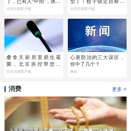
了，已有人“中招”，医生
型了！蚊子锁定目标的
提醒——
真正“导航系统”找到了
北京日报客户端
北京日报客户端
桑拿天厨房里易生霉
心衰防治的三大误区，
菌，北京疾控带您排
你中了几个？
除“高风险点位”
北京日报客户端
网络
消费
+
更多