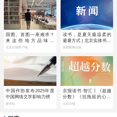
国图、首图一座难求？
读书，是夏天最温柔的
来这些地方品味书
避暑方式 | 北京实体书店
香……
活动预告（8月1日-8月7
北京日报客户端
首都新闻出版
日）
中国作协发布2025年度
京报读书·智汇丨《超越
中国网络文学影响力榜
分数》《抗拖延的心理
学》《物理学的第一次
新华社
北京日报
战争》