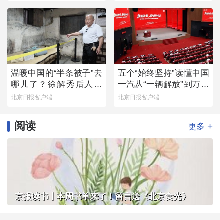
温暖中国的“半条被子”去
五个“始终坚持”读懂中国
哪儿了？徐解秀后人道
一汽从“一辆解放”到万千
出令人落泪的真相
信赖
北京日报客户端
北京日报客户端
阅读
+
更多
京报读书丨本周书单来了！留言送《北京食光》