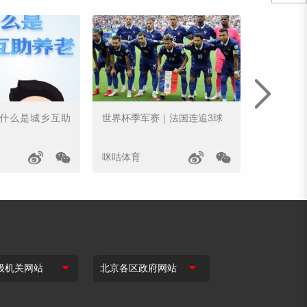
｜什么是城乡互助
世界杯季军赛｜法国连追3球
姆巴佩世
咪咕体育
咪咕体育