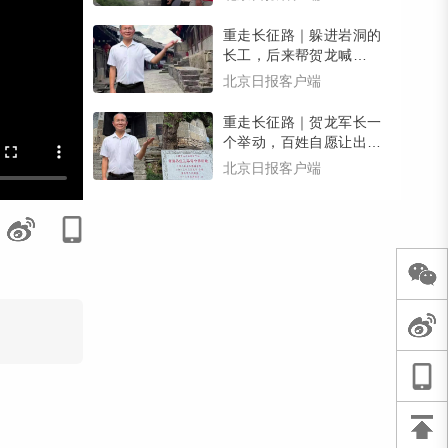
有惊喜）
重走长征路｜躲进岩洞的
长工，后来帮贺龙喊回了
逃跑的乡亲们，壮大了红
北京日报客户端
军力量
重走长征路｜贺龙军长一
个举动，百姓自愿让出家
宅，红三军在南腰界有了
北京日报客户端
司令部