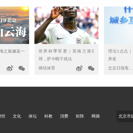
海之巅邂逅一
世界杯季军赛｜英格兰第5
理论1点点
球，萨卡帽子戏法
养老
咪咕体育
北京日报客户端
财经
文化
体坛
科教
消费
矩阵
网摘