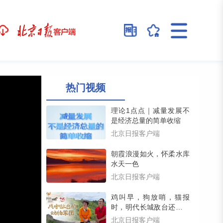
热门视频
理论1点点｜减量发展不
是经济总量的简单收缩
北京日报客户端
朝霞浪漫如火，怀柔水库
水天一色
北京日报客户端
鸡叫早，狗放哨，猫报
时，明代长城敌台还藏着
一支动物戍守军团（留言
北京日报客户端