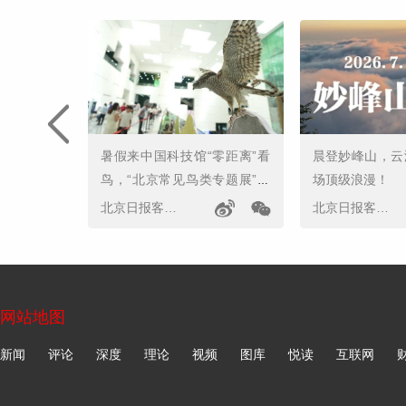
暑假来中国科技馆“零距离”看
晨登妙峰山，云
鸟，“北京常见鸟类专题展”开
场顶级浪漫！
幕
北京日报客户端
北京日报客户端
网站地图
新闻
评论
深度
理论
视频
图库
悦读
互联网