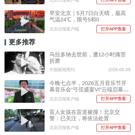
打开APP查看
北京日报客户端
早安北京｜5月7日白天晴，最高
气温24℃，限号5和0
打开APP查看
北京日报客户端
更多推荐
马拉多纳去世前，遭12小时痛苦
折磨
中国新闻周刊
2026-05-09
今晚七点半，2026五月音乐节开
幕音乐会“弓弦盛宴VI”云端启幕，
共赴莫扎特经典之约！
打开APP查看
北京日报客户端
盲人女孩在盲道被撞！北京交
警：已关注，将依法处置
打开APP查看
北京日报客户端