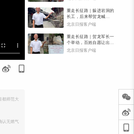
有惊喜）
重走长征路｜躲进岩洞的
长工，后来帮贺龙喊回了
逃跑的乡亲们，壮大了红
北京日报客户端
军力量
重走长征路｜贺龙军长一
个举动，百姓自愿让出家
宅，红三军在南腰界有了
北京日报客户端
司令部
首都师范大
确认无燃气