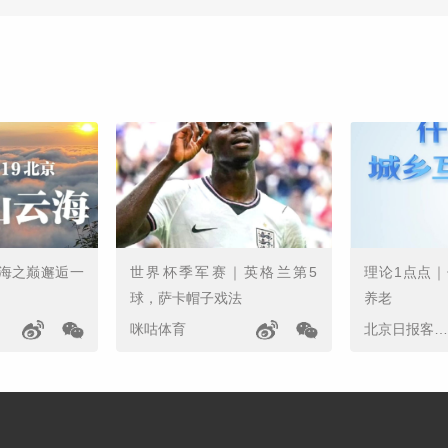
海之巅邂逅一
世界杯季军赛｜英格兰第5
理论1点点
球，萨卡帽子戏法
养老
咪咕体育
北京日报客户端