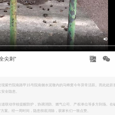
全尖刺”
发现紫竹院南路甲15号院南侧水泥墩内的马蜂窝今年异常活跃。而此处距
大安全隐患。
街道联动学校提醒防护，协调消防、燃气公司、产权单位等多方到场。在
堵”方案。经一周时间，隐患彻底消除，获家长们一致点赞。