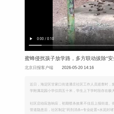
蜜蜂侵扰孩子放学路，多方联动拔除“安
北京日报客户端
2026-05-20 14:16
近日，海淀区甘家口街道潘庄社区工作人员巡查时，
学附属花园小学仅四五十米，学生上下学时段存在极
社区启动应急响应，初期喷杀效果不佳后上报街道。
管道隐患后，社区制定“药剂消杀+专业处置+水泥封