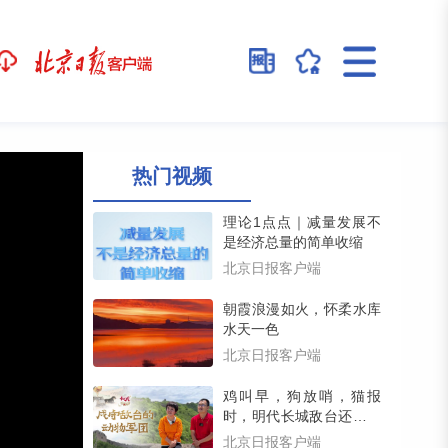
热门视频
理论1点点｜减量发展不
是经济总量的简单收缩
北京日报客户端
朝霞浪漫如火，怀柔水库
水天一色
北京日报客户端
鸡叫早，狗放哨，猫报
时，明代长城敌台还藏着
一支动物戍守军团（留言
北京日报客户端