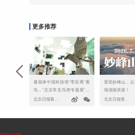
更多推荐
暑假来中国科技馆“零距离”看
晨登妙峰山，云
鸟，“北京常见鸟类专题展”开
场顶级浪漫！
幕
北京日报客户端
北京日报客户端