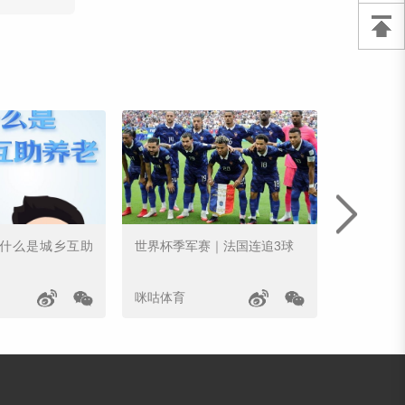
｜什么是城乡互助
世界杯季军赛｜法国连追3球
姆巴佩世
咪咕体育
咪咕体育