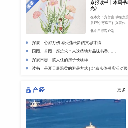
京报读书丨本周书
光》
在本文下方留言 聊聊您品
质评论 寄送王仁兴著作 《
北京日报客户端
探展｜心游万仞 感受蒲松龄的文思才情
国图、首图一座难求？来这些地方品味书香……
探展日志｜滇人住的房子长啥样
读书，是夏天最温柔的避暑方式 | 北京实体书店活动预告
产经
更多