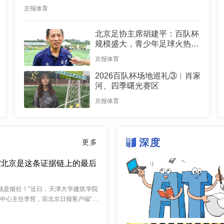
京报体育
北京足协主席胡建平：百队杯
规模盛大，青少年足球火热有
活力
京报体育
2026百队杯场地巡礼③︱肖家
河、四季曙光赛区
京报体育
深度
更多
“北京是这条证据链上的最后
像就是烟灶！”近日，天津大学建筑学院
中心主任李哲，应北京日报客户端“长
邀请，来到密云区司马台长城景区拍