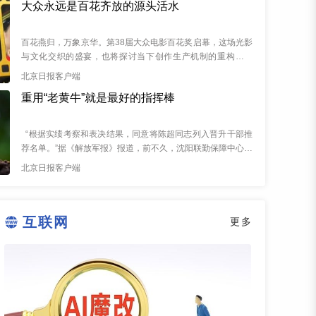
大众永远是百花齐放的源头活水
百花燕归，万象京华。第38届大众电影百花奖启幕，这场光影
与文化交织的盛宴，也将探讨当下创作生产机制的重构与完
善，为繁荣新大众文艺注入新思考。 196...
北京日报客户端
重用“老黄牛”就是最好的指挥棒
“根据实绩考察和表决结果，同意将陈超同志列入晋升干部推
荐名单。”据《解放军报》报道，前不久，沈阳联勤保障中心某
仓库党组织做出上述决议。该仓库众所周知的...
北京日报客户端
互联网
更多