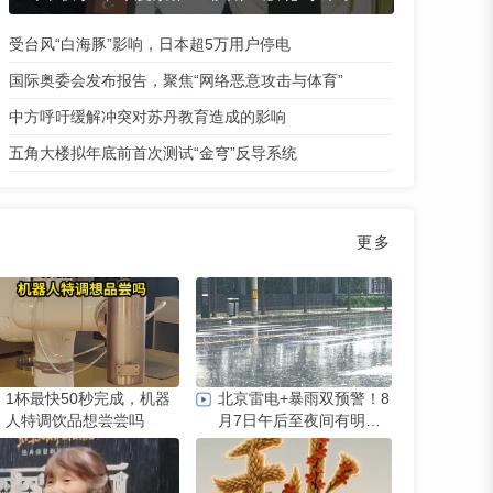
受台风“白海豚”影响，日本超5万用户停电
国际奥委会发布报告，聚焦“网络恶意攻击与体育”
中方呼吁缓解冲突对苏丹教育造成的影响
五角大楼拟年底前首次测试“金穹”反导系统
更多
1杯最快50秒完成，机器
北京雷电+暴雨双预警！8
人特调饮品想尝尝吗
月7日午后至夜间有明显
雷雨，六区升级暴雨黄色
预警