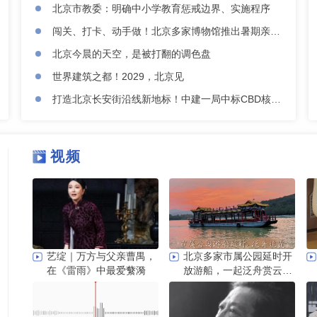
北京市教委：明确中小学教育惩戒边界、实施程序
闯关、打卡、动手做！北京多家博物馆推出暑期亲子研学活动
北京今晨的天空，是被打翻的调色盘
世界建筑之都！2029，北京见
打造北京长安街沿线新地标！中建一局中标CBD核心区Z9地块项目
视频
艺绽｜万方与父亲曹禺，
北京多家市属公园延时开
在《雷雨》中最爱蘩漪
放游船，一起泛舟赏云
霞！