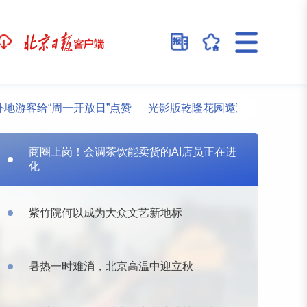
给“周一开放日”点赞
光影版乾隆花园邀观众沉浸游园
北京
商圈上岗！会调茶饮能卖货的AI店员正在进
化
紫竹院何以成为大众文艺新地标
暑热一时难消，北京高温中迎立秋