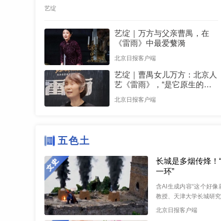
艺绽
艺绽｜万方与父亲曹禺，在
《雷雨》中最爱蘩漪
北京日报客户端
艺绽｜曹禺女儿万方：北京人
艺《雷雨》，“是它原生的样
子”
北京日报客户端
五色土
长城是多烟传烽！
一环”
含AI生成内容“这个好
教授、天津大学长城研究
城有故事”短视频栏目
北京日报客户端
摄。...