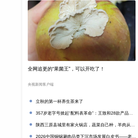
全网追更的“果菌王”，可以开吃了！
央视新闻客户端
立秋的第一杯养生茶来了
357岁老字号掀起“配料表革命”：王致和28款产品获清洁标签0级评价
陕西三原县城里有家火锅店，蔬菜自己种，羊肉从盐池拉，毛肚当天取
2026中国铜锅涮肉品类下沉市场发展白皮书——老北京味道的县域生存法则