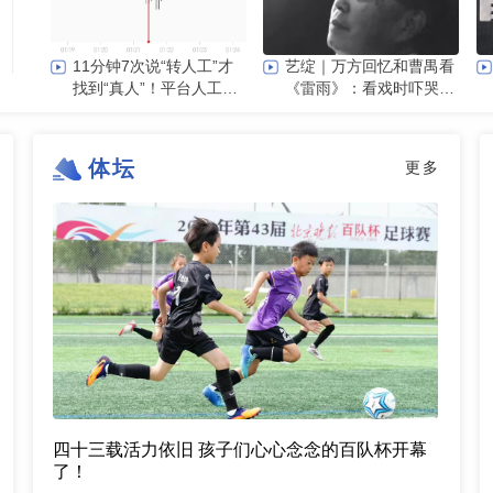
11分钟7次说“转人工”才
艺绽｜万方回忆和曹禺看
找到“真人”！平台人工客
《雷雨》：看戏时吓哭，
服为啥总“躲猫猫”
被父亲“抄”出剧场
体坛
更多
四十三载活力依旧 孩子们心心念念的百队杯开幕
了！