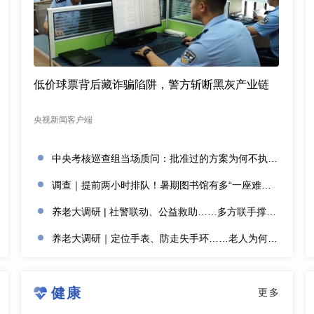
低价球票背后藏诈骗陷阱，警方斩断黑灰产业链
央视新闻客户端
中央考核巡查组当场质问：批准过的方案为何不执行？
调查｜提前两小时排队！暑期图书馆有多“一座难求”？
养老大调研 | 社警联动、公益救助……多方联手撑起防走失网络
养老大调研｜定位手表、防走失手环……老人为何不愿用？
健康
更多