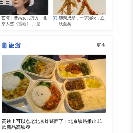
艺绽｜曹禺女儿万方：北
穗聚成形，一字知秋，立
京人艺《雷雨》，“是它
秋至矣
原生的样子”
旅游
更多
高铁上可以点老北京炸酱面了！北京铁路推出11
款新品高铁餐