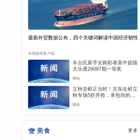
最新外贸数据公布，四个关键词解读中国经济韧性
央视新闻客户端
丰台区新手女购彩者喜中超级
大乐透26087期一等奖
网络
立秋尝鲜正当时！京东生鲜立
秋专场5折开抢，承包你的秋
日餐桌
网络
美食
更多