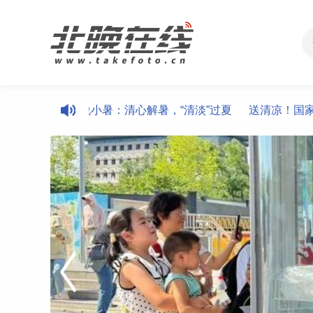
卷
中医说小暑：清心解暑，“清淡”过夏
送清凉！国家植物