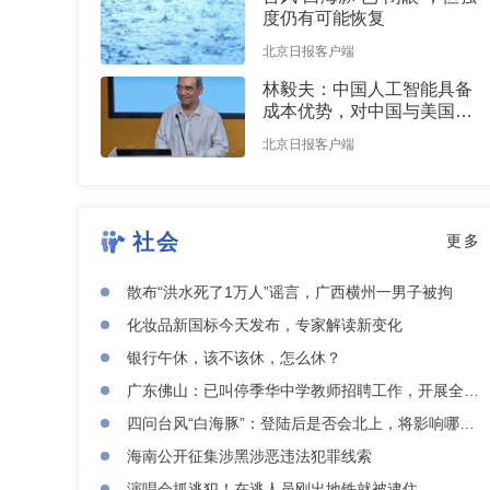
度仍有可能恢复
北京日报客户端
林毅夫：中国人工智能具备
成本优势，对中国与美国竞
争有信心
北京日报客户端
社会
更多
散布“洪水死了1万人”谣言，广西横州一男子被拘
化妆品新国标今天发布，专家解读新变化
银行午休，该不该休，怎么休？
广东佛山：已叫停季华中学教师招聘工作，开展全面核查
四问台风“白海豚”：登陆后是否会北上，将影响哪些地方？
海南公开征集涉黑涉恶违法犯罪线索
演唱会抓逃犯！在逃人员刚出地铁就被逮住