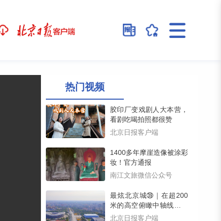
热门视频
胶印厂变戏剧人大本营，
看剧吃喝拍照都很赞
北京日报客户端
1400多年摩崖造像被涂彩
妆！官方通报
南江文旅微信公众号
最炫北京城㊴｜在超200
米的高空俯瞰中轴线是什
么体验？最佳观景点在这
北京日报客户端