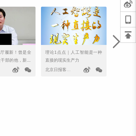
”正厅履新！曾是全
理论1点点｜人工智能是一种
四川芦山
级干部的他，新职
直接的现实生产力
牛等野生
北京日报客户端
新华社