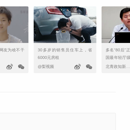
网友为啥不干
30多岁的销售员住车上，省
多名“80后
6000元房租
国最年轻厅
明确
@梨视频
北青政知新媒体