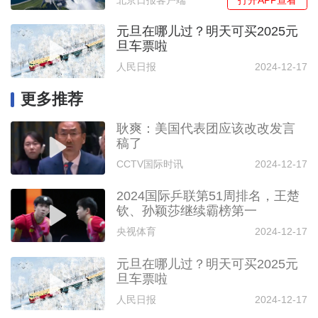
打开APP查看
北京日报客户端
元旦在哪儿过？明天可买2025元
旦车票啦
人民日报
2024-12-17
更多推荐
耿爽：美国代表团应该改改发言
稿了
CCTV国际时讯
2024-12-17
2024国际乒联第51周排名，王楚
钦、孙颖莎继续霸榜第一
央视体育
2024-12-17
元旦在哪儿过？明天可买2025元
旦车票啦
人民日报
2024-12-17