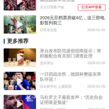
打开APP查看
北京日报客户端
2026元旦档票房破4亿，这三部电
影暂列前三
灯塔专业版
2026-01-02
更多推荐
茅台发布防范虚假招商提示：将
积极配合有关部门调查处理
贵州茅台
2026-01-05
一日四战全胜，德国杯樊振东率
队夺冠！
综合新华社 上观新闻
2026-01-05
马杜罗之子最新发声：“历史自会
证明谁是叛徒”