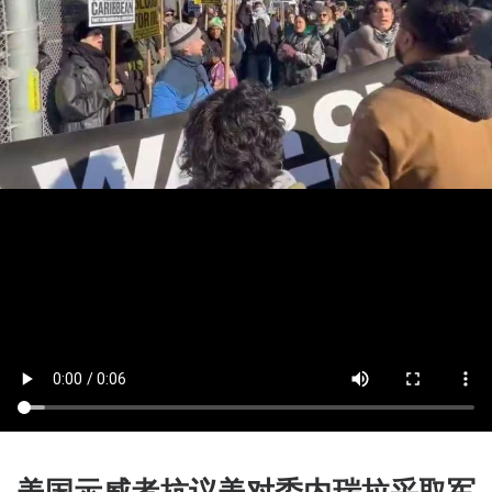
美国示威者抗议美对委内瑞拉采取军