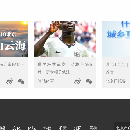
海之巅邂逅一
世界杯季军赛｜英格兰第5
理论1点点
球，萨卡帽子戏法
养老
咪咕体育
北京日报客户端
财经
文化
体坛
科教
消费
矩阵
网摘