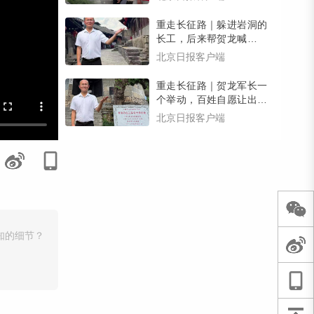
有惊喜）
重走长征路｜躲进岩洞的
长工，后来帮贺龙喊回了
逃跑的乡亲们，壮大了红
北京日报客户端
军力量
重走长征路｜贺龙军长一
个举动，百姓自愿让出家
宅，红三军在南腰界有了
北京日报客户端
司令部
知的细节？