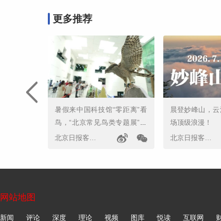
更多推荐
暑假来中国科技馆“零距离”看
晨登妙峰山，云
鸟，“北京常见鸟类专题展”开
场顶级浪漫！
幕
北京日报客户端
北京日报客户端
网站地图
新闻
评论
深度
理论
视频
图库
悦读
互联网