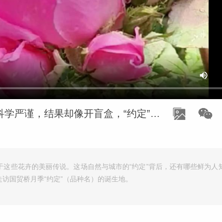
探秘国贸桥网红月季诞生地：培育过程科学严谨，结果却像开盲盒，“约定”培育长达5年
于这些花卉的美丽传说。这场自然与城市的“约定”背后，还有哪些鲜为人
访国贸桥月季“约定”（品种名）的诞生地。