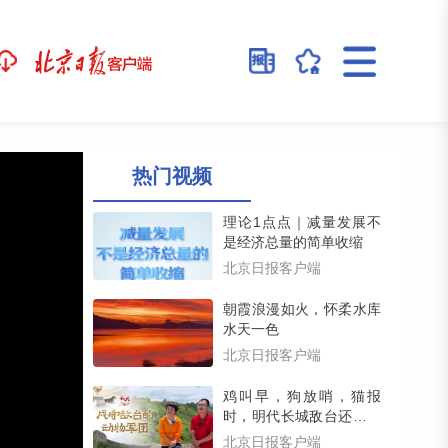
热门视频
理论1点点｜减量发展不
是经济总量的简单收缩
北京日报客户端
朝霞浪漫如火，怀柔水库
水天一色
北京日报客户端
鸡叫早，狗放哨，猫报
时，明代长城敌台还藏着
一支动物戍守军团（留言
北京日报客户端