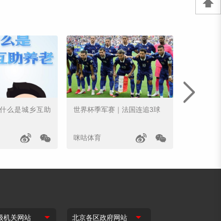
｜什么是城乡互助
世界杯季军赛｜法国连追3球
姆巴佩世
咪咕体育
咪咕体育