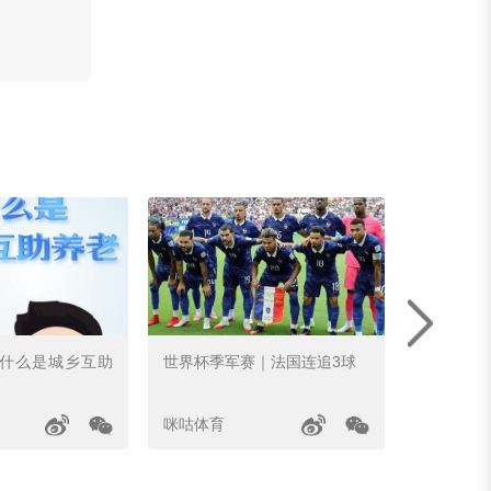
｜什么是城乡互助
世界杯季军赛｜法国连追3球
姆巴佩世
咪咕体育
咪咕体育