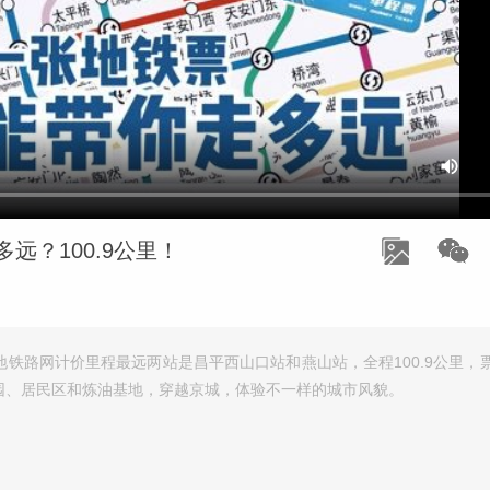
远？100.9公里！
铁路网计价里程最远两站是昌平西山口站和燕山站，全程100.9公里，票
园、居民区和炼油基地，穿越京城，体验不一样的城市风貌。