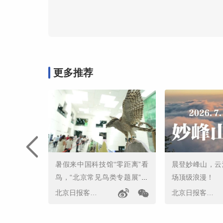
更多推荐
暑假来中国科技馆“零距离”看
晨登妙峰山，云
鸟，“北京常见鸟类专题展”开
场顶级浪漫！
幕
北京日报客户端
北京日报客户端