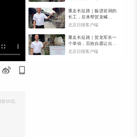
有惊喜）
重走长征路｜躲进岩洞的
长工，后来帮贺龙喊回了
逃跑的乡亲们，壮大了红
北京日报客户端
军力量
重走长征路｜贺龙军长一
个举动，百姓自愿让出家
宅，红三军在南腰界有了
北京日报客户端
司令部
价10元。