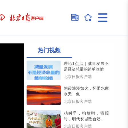
热门视频
理论1点点｜减量发展不
是经济总量的简单收缩
北京日报客户端
朝霞浪漫如火，怀柔水库
水天一色
北京日报客户端
鸡叫早，狗放哨，猫报
时，明代长城敌台还藏着
一支动物戍守军团（留言
北京日报客户端