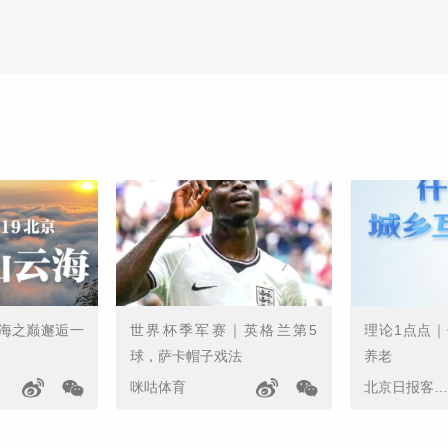
海之巅邂逅一
世界杯季军赛｜英格兰第5
理论1点点
球，萨卡帽子戏法
养老
咪咕体育
北京日报客户端