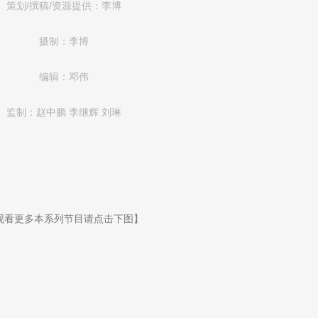
策划/撰稿/资源提供：李博
摄制：李博
编辑：邓伟
监制：赵中鹏 李继辉 刘琳
观看更多本系列节目请点击下图】