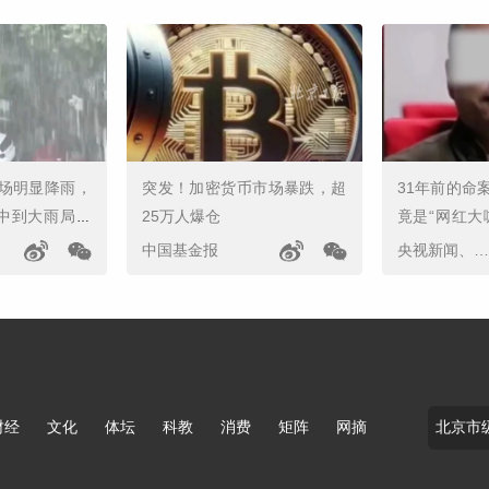
场明显降雨，
突发！加密货币市场暴跌，超
31年前的命
迎中到大雨局地
25万人爆仓
竟是“网红大
治新闻
中国基金报
央视新闻、辽沈晚报、北斗融媒
财经
文化
体坛
科教
消费
矩阵
网摘