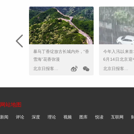
暴马丁香绽放古长城内外，“香
今年入汛以来首
雪海”花香弥漫
6月14日北京
暴雨
北京日报客户端
北京日报客户端
网站地图
新闻
评论
深度
理论
视频
图库
悦读
互联网