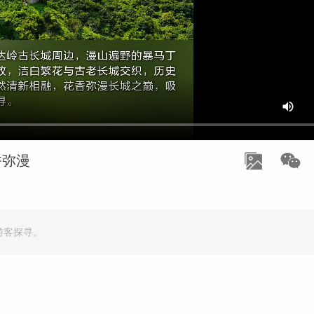
香弥漫
游客探寻。