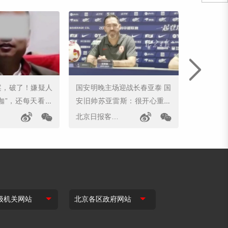
案，破了！嫌疑人
国安明晚主场迎战长春亚泰 国
“四链”人才
咖”，还每天看法
安旧帅苏亚雷斯：很开心重回
AI赋能科
工体
北京日报客户端