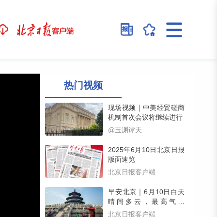
热门视频
现场视频｜中美经贸磋商
机制首次会议将继续进行
@玉渊谭天
2025年6月10日北京日报
版面速览
北京日报客户端
早安北京｜6月10日白天
晴间多云，最高气温
34℃，限号2和7
北京日报客户端