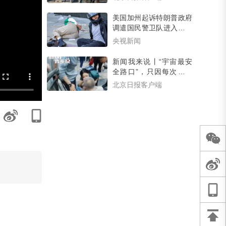
美国加州起诉特朗普政府
调遣国民警卫队进入洛杉
矶
央视新闻
新闻我来说丨“宇宙最安
全路口”，只因每次都有
人出手
北京日报客户端