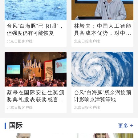
台风“白海豚”已“闭眼”，
林毅夫：中国人工智能
但强度仍有可能恢复
具备成本优势，对中国
与美国竞争有信心
北京日报客户端
北京日报客户端
蔡皋在国际安徒生奖颁
台风“白海豚”残余涡旋预
奖典礼发表获奖感言：
计影响京津冀等地
那个手握木炭条涂鸦的
北京日报客户端
北京日报客户端
小女孩始终留在心底
国际
+
更多