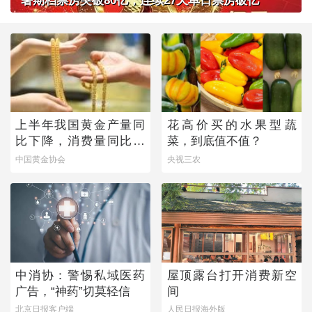
暑期档票房突破80亿，连续27天单日票房破亿
上半年我国黄金产量同
花高价买的水果型蔬
比下降，消费量同比微
菜，到底值不值？
增
中国黄金协会
央视三农
中消协：警惕私域医药
屋顶露台打开消费新空
广告，“神药”切莫轻信
间
北京日报客户端
人民日报海外版