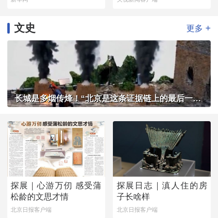
文史
+
更多
长城是多烟传烽！“北京是这条证据链上的最后一环”
探展｜心游万仞 感受蒲
探展日志｜滇人住的房
松龄的文思才情
子长啥样
北京日报客户端
北京日报客户端