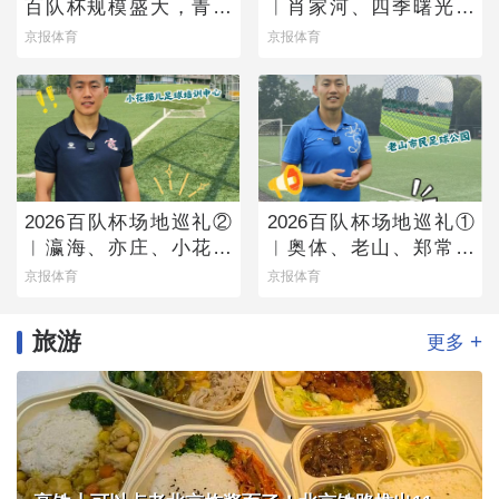
百队杯规模盛大，青少
︱肖家河、四季曙光赛
年足球火热有活力
区
京报体育
京报体育
2026百队杯场地巡礼②
2026百队杯场地巡礼①
︱瀛海、亦庄、小花猫
︱奥体、老山、郑常庄
赛区将承办多组别百队
赛区静候百队杯开幕
京报体育
京报体育
杯比赛
旅游
+
更多