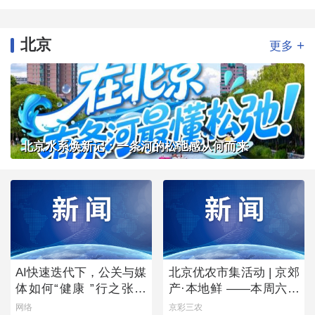
北京
+
更多
北京水系焕新记：一条河的松弛感从何而来
AI快速迭代下，公关与媒
北京优农市集活动 | 京郊
体如何“健康 ”行之张北
产·本地鲜 ——本周六，
草原主题活动圆满落幕
去朝阳公园“鲜”起来！
网络
京彩三农