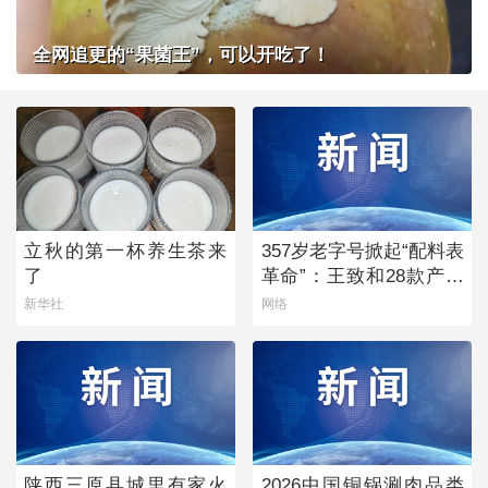
全网追更的“果菌王”，可以开吃了！
立秋的第一杯养生茶来
357岁老字号掀起“配料表
了
革命”：王致和28款产品
获清洁标签0级评价
新华社
网络
陕西三原县城里有家火
2026中国铜锅涮肉品类