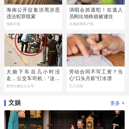
海南公开征集涉黑涉恶
演唱会抓逃犯！在逃人
违法犯罪线索
员刚出地铁就被逮住
海南日报
央视新闻客户端
大娘下车后几小时没
劳动合同不写工资？当
走，公交车司机：“这不
心“口头月薪”打水漂
对劲！”
新华社微信公众号
工人日报
文娱
+
更多