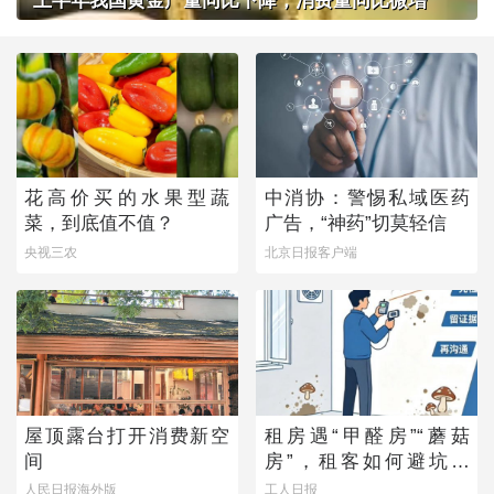
上半年我国黄金产量同比下降，消费量同比微增
花高价买的水果型蔬
中消协：警惕私域医药
菜，到底值不值？
广告，“神药”切莫轻信
央视三农
北京日报客户端
屋顶露台打开消费新空
租房遇“甲醛房”“蘑菇
间
房”，租客如何避坑维
权？
人民日报海外版
工人日报