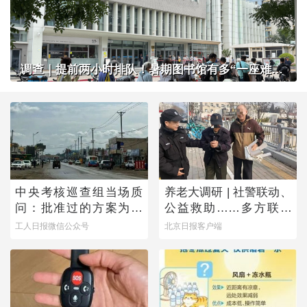
调查｜提前两小时排队！暑期图书馆有多“一座难求”？
中央考核巡查组当场质
养老大调研 | 社警联动、
问：批准过的方案为何
公益救助……多方联手
不执行？
撑起防走失网络
工人日报微信公众号
北京日报客户端