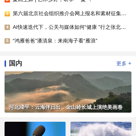
第六届北京社会组织推介会网上报名和素材征集通知
3
AI快速迭代下，公关与媒体如何“健康 ”行之张北草原主题活动圆满落幕
4
“鸿雁爸爸”潘清泉：来南海子看“雁浪”
5
国内
+
更多
河北滦平：云海伴日出，金山岭长城上演绝美画卷