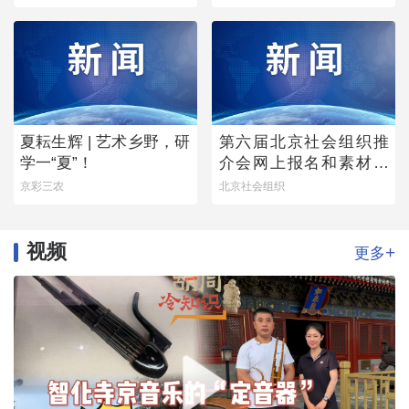
夏耘生辉 | 艺术乡野，研
第六届北京社会组织推
学一“夏”！
介会网上报名和素材征
集通知
京彩三农
北京社会组织
视频
+
更多