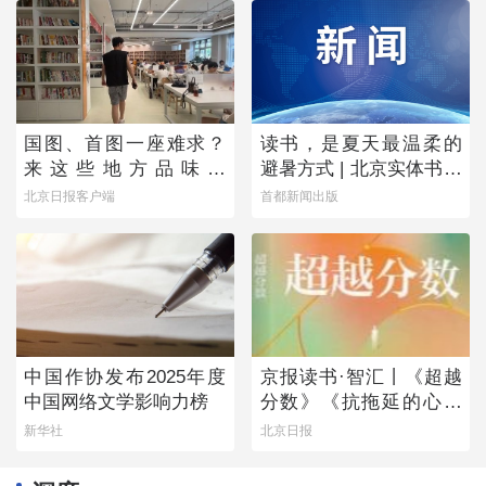
国图、首图一座难求？
读书，是夏天最温柔的
来这些地方品味书
避暑方式 | 北京实体书店
香……
活动预告（8月1日-8月7
北京日报客户端
首都新闻出版
日）
中国作协发布2025年度
京报读书·智汇丨《超越
中国网络文学影响力榜
分数》《抗拖延的心理
学》《物理学的第一次
新华社
北京日报
战争》