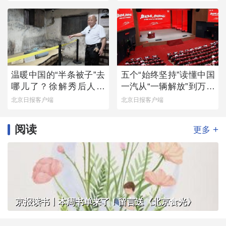
温暖中国的“半条被子”去
五个“始终坚持”读懂中国
哪儿了？徐解秀后人道
一汽从“一辆解放”到万千
出令人落泪的真相
信赖
北京日报客户端
北京日报客户端
阅读
+
更多
京报读书丨本周书单来了！留言送《北京食光》