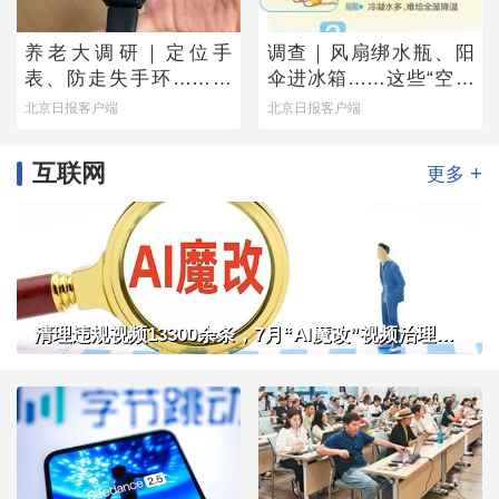
养老大调研｜定位手
调查｜风扇绑水瓶、阳
表、防走失手环……老
伞进冰箱……这些“空调
人为何不愿用？
平替”管用吗？
北京日报客户端
北京日报客户端
互联网
+
更多
清理违规视频13300余条，7月“AI魔改”视频治理成果公布