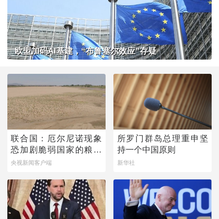
欧盟加码AI基建，“布鲁塞尔效应”存疑
联合国：厄尔尼诺现象
所罗门群岛总理重申坚
恐加剧脆弱国家的粮食
持一个中国原则
问题
央视新闻客户端
新华社