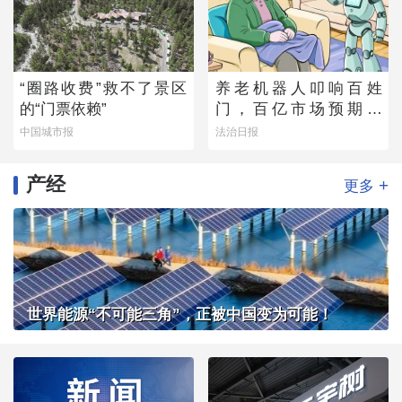
“圈路收费”救不了景区
养老机器人叩响百姓
的“门票依赖”
门，百亿市场预期下
的“理想”与“现实”
中国城市报
法治日报
产经
+
更多
世界能源“不可能三角”，正被中国变为可能！