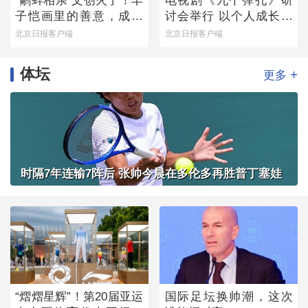
“鹬蚌相亲”文创火了！丰
电视剧《九个弹孔》研
子恺画里的善意，成了
讨会举行 以个人成长书
可以随身携带的治愈感
写信仰力量
北京日报客户端
北京日报客户端
体坛
+
更多
时隔7年连输7阵后 张帅今晨在多伦多再胜普丁塞娃
“熠熠星辉”！第20届亚运
国际足坛换帅潮，这次