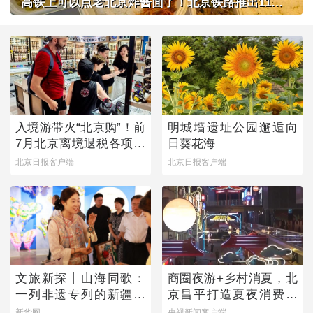
高铁上可以点老北京炸酱面了！北京铁路推出11款新品高铁餐
入境游带火“北京购”！前
明城墙遗址公园邂逅向
7月北京离境退税各项数
日葵花海
据均创新高
北京日报客户端
北京日报客户端
文旅新探丨山海同歌：
商圈夜游+乡村消夏，北
一列非遗专列的新疆旅
京昌平打造夏夜消费新
程
图景
新华网
央视新闻客户端