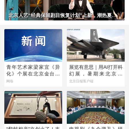
北京人艺“经典保留剧目恢复计划”上新，潮热夏夜下起一场“雷雨”
青年艺术家梁家宜《异
展览有意思｜用AI打开科
化》个展在北京金台艺
幻展，暑期来北京体
术馆启幕：以先锋艺术
验“南天门计划”科幻装备
网络
北京日报客户端
跨界公益，探寻“身体生
成”的时代命题