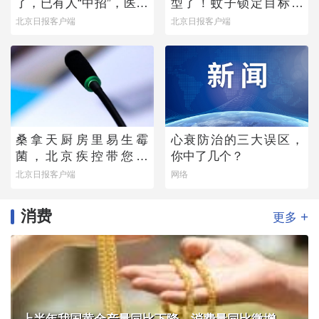
了，已有人“中招”，医生
型了！蚊子锁定目标的
提醒——
真正“导航系统”找到了
北京日报客户端
北京日报客户端
桑拿天厨房里易生霉
心衰防治的三大误区，
菌，北京疾控带您排
你中了几个？
除“高风险点位”
北京日报客户端
网络
消费
+
更多