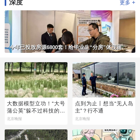
深度
+
更多
今年已投放房源6800套！给毕业生“分房”体现留人诚意
大数据模型立功！“大号
点到为止丨想当“无人岛
蒲公英”躲不过科技的火
主”？行不通
眼金睛
北京晚报
北京晚报