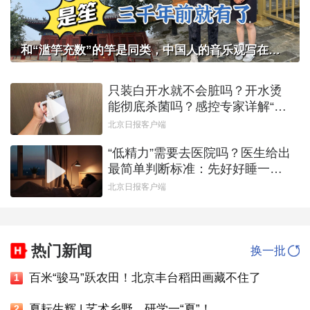
和“滥竽充数”的竽是同类，中国人的音乐观写在智化寺京音乐的乐器里
只装白开水就不会脏吗？开水烫
能彻底杀菌吗？感控专家详解“吸
管杯”藏菌真相｜都视频·热观察
北京日报客户端
“低精力”需要去医院吗？医生给出
最简单判断标准：先好好睡一觉
｜都视频·热观察
北京日报客户端
热门新闻
换一批
百米“骏马”跃农田！北京丰台稻田画藏不住了
1
夏耘生辉 | 艺术乡野，研学一“夏”！
2