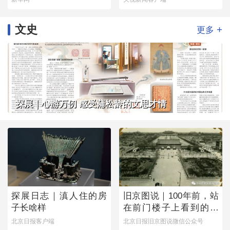
文史
+
更多
探展｜心游万仞 感受蒲松龄的文思才情
探展日志｜滇人住的房
旧京图说｜100年前，站
子长啥样
在前门楼子上看到的是
这番景象
北京日报客户端
北京日报旧京图说微信公众号