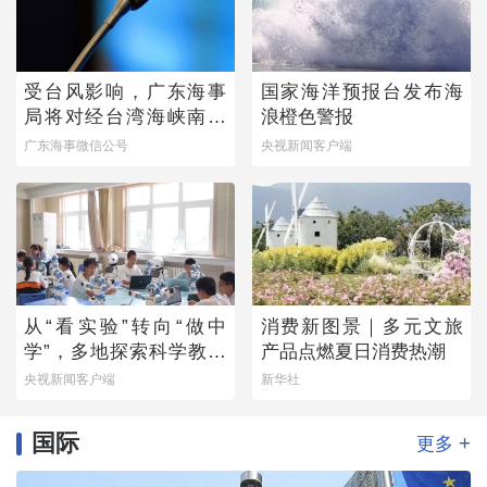
受台风影响，广东海事
国家海洋预报台发布海
局将对经台湾海峡南口
浪橙色警报
北上船舶实施交通管制
广东海事微信公号
央视新闻客户端
从“看实验”转向“做中
消费新图景｜多元文旅
学”，多地探索科学教育
产品点燃夏日消费热潮
新路径
央视新闻客户端
新华社
国际
+
更多