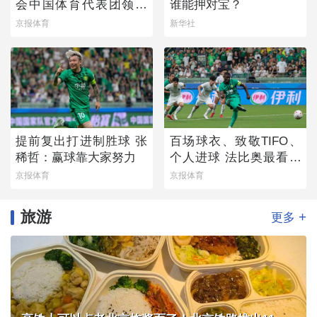
会中国体育代表团领奖
谁能押对宝？
装备发布
京报体育
新华社
提前复出打进制胜球 张
百场球衣、致敬TIFO、
稀哲：赢球靠大家努力
个人进球 法比奥最看重
的是球队取胜
京报体育
京报体育
旅游
+
更多