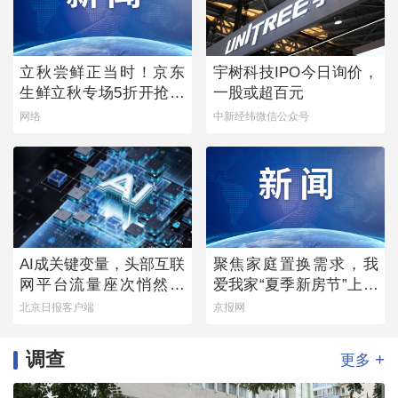
立秋尝鲜正当时！京东
宇树科技IPO今日询价，
生鲜立秋专场5折开抢，
一股或超百元
承包你的秋日餐桌
网络
中新经纬微信公众号
AI成关键变量，头部互联
聚焦家庭置换需求，我
网平台流量座次悄然生
爱我家“夏季新房节”上线
变
多重专属权益
北京日报客户端
京报网
调查
+
更多