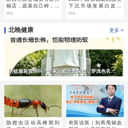
锅店，蔬菜自己种，羊
下沉市场发展白皮书
肉从盐池拉，毛肚当天
——老北京味道的县域
网络
网络
取
生存法则
北晚健康
+
更多
防蚊服装管用吗？专家：蚊子爱深色，穿浅色衣服不易招蚊子
隐翅虫活动高峰期到
有医说医｜别再甩锅血