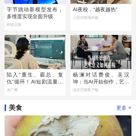
字节跳动新模型发布，
AI夜校，“越夜越热”
多维度实现全面升级
人民日报海外版
科技日报
陷入“重生、霸总、复
杨澜对话费俊、吴汉
仇”循环！AI短剧流量狂
坤：当AI开始创作，艺术
欢背后
意义如何重构
央广网
北京日报客户端
美食
+
更多