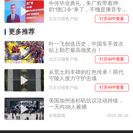
中传毕业典礼，朱广权带着押
韵“绕口令”来了，不愧是播音专业
的！
打开APP查看
北京日报客户端
更多推荐
叶一飞创造历史，中国车手首次
站上勒芒最高领奖台！
打开APP查看
北京日报客户端
从荒土到丰碑的红色传承！两代
守陵人接力守护忠魂
打开APP查看
北京日报客户端
美国加州洛杉矶抗议活动持续，
一天内38人被捕
央视新闻
2025-06-16