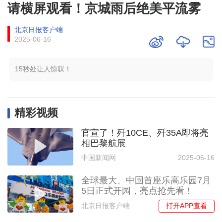
请横屏观看！京城雨后绝美平流雾
北京日报客户端
2025-06-16
15秒处让人惊叹！
精彩视频
官宣了！歼10CE、歼35A即将亮
相巴黎航展
中国新闻网
2025-06-16
全球最大、中国首座乐高乐园7月
5日正式开园，亮点抢先看！
打开APP查看
北京日报客户端