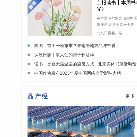
京报读书丨本周书
光》
在本文下方留言 聊聊您品
质评论 寄送王仁兴著作 《
北京日报客户端
国图、首图一座难求？来这些地方品味书香……
探展日志｜滇人住的房子长啥样
读书，是夏天最温柔的避暑方式 | 北京实体书店活动预告
中国作协发布2025年度中国网络文学影响力榜
产经
更多