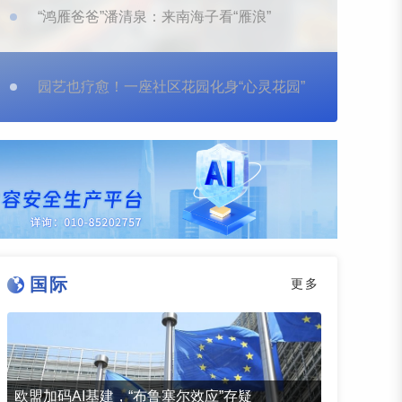
“鸿雁爸爸”潘清泉：来南海子看“雁浪”
园艺也疗愈！一座社区花园化身“心灵花园”
国际
更多
欧盟加码AI基建，“布鲁塞尔效应”存疑