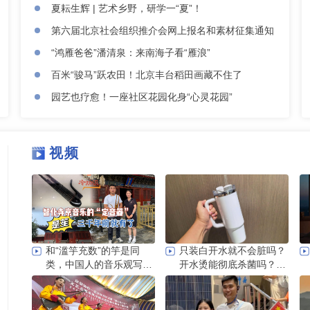
夏耘生辉 | 艺术乡野，研学一“夏”！
第六届北京社会组织推介会网上报名和素材征集通知
“鸿雁爸爸”潘清泉：来南海子看“雁浪”
百米“骏马”跃农田！北京丰台稻田画藏不住了
园艺也疗愈！一座社区花园化身“心灵花园”
视频
和“滥竽充数”的竽是同
只装白开水就不会脏吗？
类，中国人的音乐观写在
开水烫能彻底杀菌吗？感
智化寺京音乐的乐器里
控专家详解“吸管杯”藏菌
真相｜都视频·热观察