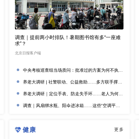
调查｜提前两小时排队！暑期图书馆有多“一座难
求”？
北京日报客户端
中央考核巡查组当场质问：批准过的方案为何不执行？
养老大调研 | 社警联动、公益救助……多方联手撑起防走失网络
养老大调研｜定位手表、防走失手环……老人为何不愿用？
调查｜风扇绑水瓶、阳伞进冰箱……这些“空调平替”管用吗？
健康
更多