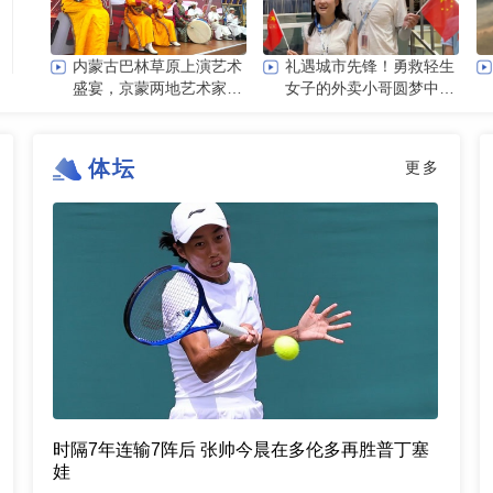
内蒙古巴林草原上演艺术
礼遇城市先锋！勇救轻生
盛宴，京蒙两地艺术家携
女子的外卖小哥圆梦中国
手为人民歌唱
科技馆
体坛
更多
时隔7年连输7阵后 张帅今晨在多伦多再胜普丁塞
娃