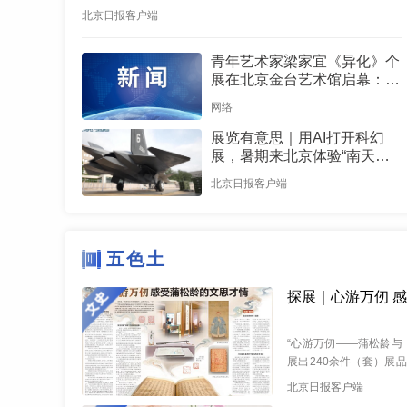
北京日报客户端
青年艺术家梁家宜《异化》个
展在北京金台艺术馆启幕：以
先锋艺术跨界公益，探寻“身
网络
体生成”的时代命题
展览有意思｜用AI打开科幻
展，暑期来北京体验“南天门
计划”科幻装备
北京日报客户端
五色土
探展｜心游万仞 
“心游万仞——蒲松龄与
展出240余件（套）展
受蒲松龄的文思才情品味经
北京日报客户端