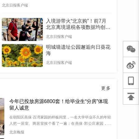
北京日报客户端
入境游带火“北京购”！前7月
北京离境退税各项数据均创新
高
北京日报客户端
明城墙遗址公园邂逅向日葵花
海
北京日报客户端
更多
今年已投放房源6800套！给毕业生“分房”体现
留人诚意
在朝阳区燕保·百湾家园的样板间里，一名大学毕业不久的年轻
人把一居室、两居室挨个看了一遍；在燕保·郭公庄家园，约
60平方米的两居室月租金3080...
北京晚报