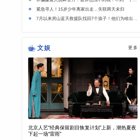
紧急寻人！15岁少年离家出走，失联两天未归
7月以来房山蓝天救援队找回7个孩子！他们为啥出走？
文娱
更多
北京人艺“经典保留剧目恢复计划”上新，潮热夏夜
下起一场“雷雨”