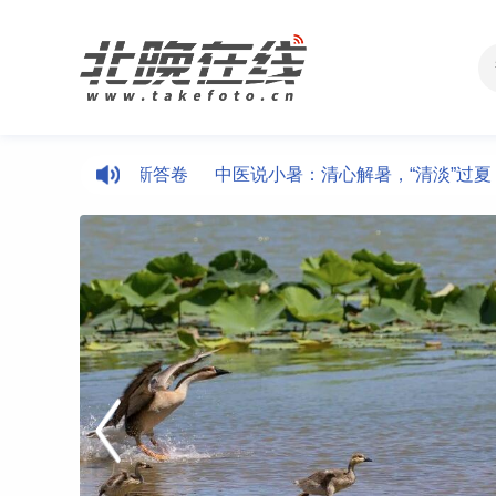
常态化帮扶新答卷
中医说小暑：清心解暑，“清淡”过夏
送清