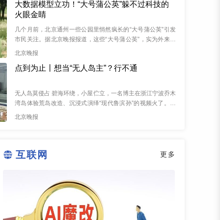
大数据模型立功！“大号蒲公英”躲不过科技的
火眼金睛
几个月前，北京通州一些公园里悄然疯长的“大号蒲公英”引发
市民关注。据北京晚报报道，这些“大号蒲公英”，实为外来入
侵植物长喙婆罗门参，一套大数据法律监督模型对此最先产生
北京晚报
警觉...
点到为止丨想当“无人岛主”？行不通
无人岛莫侵占 碧海环绕，小屋伫立，一名博主在浙江宁波乔木
湾岛体验荒岛改造、沉浸式演绎“现代鲁滨孙”的视频火了。很
多人以为“无人岛”就是“无主地”，实则不然。无居民海岛属于...
北京晚报
互联网
更多