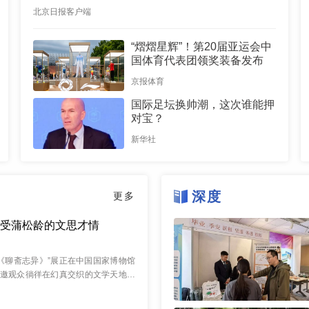
北京日报客户端
“熠熠星辉”！第20届亚运会中
国体育代表团领奖装备发布
京报体育
国际足坛换帅潮，这次谁能押
对宝？
新华社
深度
更多
感受蒲松龄的文思才情
《聊斋志异》”展正在中国国家博物馆
品邀观众徜徉在幻真交织的文学天地感
典作品历久...