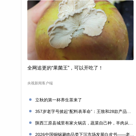
全网追更的“果菌王”，可以开吃了！
央视新闻客户端
立秋的第一杯养生茶来了
357岁老字号掀起“配料表革命”：王致和28款产品获清洁标签0级评价
陕西三原县城里有家火锅店，蔬菜自己种，羊肉从盐池拉，毛肚当天取
2026中国铜锅涮肉品类下沉市场发展白皮书——老北京味道的县域生存法则