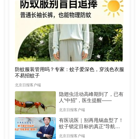
防蚊服装管用吗？专家：蚊子爱深色，穿浅色衣服
不易招蚊子
北京日报客户端
隐翅虫活动高峰期到了，已有
人“中招”，医生提醒——
北京日报客户端
有医说医｜别再甩锅血型了！
蚊子锁定目标的真正“导航系
统”找到了
北京日报客户端