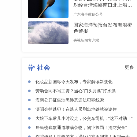
对经台湾海峡南口北上船舶
实施交通管制
广东海事微信公号
国家海洋预报台发布海浪橙
色警报
央视新闻客户端
社会
更多
化妆品新国标今天发布，专家解读新变化
劳动合同不写工资？当心“口头月薪”打水漂
海南公开征集涉黑涉恶违法犯罪线索
演唱会抓逃犯！在逃人员刚出地铁就被逮住
大娘下车后几小时没走，公交车司机：“这不对劲！”
居民楼疏散通道堆满杂物，物业挨罚！消防安全“百日攻坚”行动查处多起违法
诈骗嫌疑人挑衅警方：退休也找不到我！不到一个月，落网