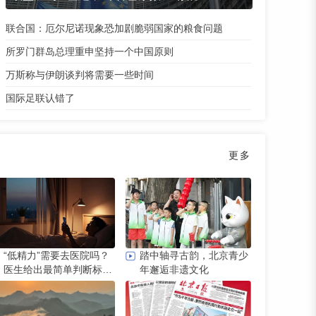
联合国：厄尔尼诺现象恐加剧脆弱国家的粮食问题
所罗门群岛总理重申坚持一个中国原则
万斯称与伊朗谈判将需要一些时间
国际足联认错了
更多
“低精力”需要去医院吗？
踏中轴寻古韵，北京青少
医生给出最简单判断标
年邂逅非遗文化
准：先好好睡一觉｜都视
频·热观察