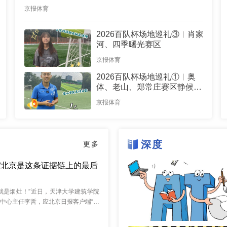
京报体育
2026百队杯场地巡礼③︱肖家
河、四季曙光赛区
京报体育
2026百队杯场地巡礼①︱奥
体、老山、郑常庄赛区静候百
队杯开幕
京报体育
深度
更多
“北京是这条证据链上的最后
像就是烟灶！”近日，天津大学建筑学院
中心主任李哲，应北京日报客户端“长
邀请，来到密云区司马台长城景区拍