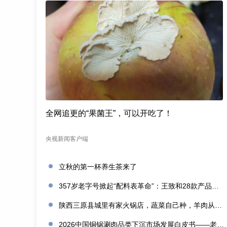
全网追更的“果菌王”，可以开吃了！
央视新闻客户端
立秋的第一杯养生茶来了
357岁老字号掀起“配料表革命”：王致和28款产品获清洁标签0级评价
陕西三原县城里有家火锅店，蔬菜自己种，羊肉从盐池拉，毛肚当天取
2026中国铜锅涮肉品类下沉市场发展白皮书——老北京味道的县域生存法则