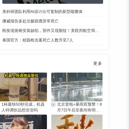
美科研团队利用AI设计出可复制的新型噬菌体
挪威报告多起北极驯鹿异常死亡
刚发现座椅安装缺陷，部件又现裂纹！美联邦航空局下令：排查
泰国官方：校园枪击案死亡人数升至7人
更多
1杯最快50秒完成，机器
北京雷电+暴雨双预警！8
人特调饮品想尝尝吗
月7日午后至夜间有明显
雷雨，六区升级暴雨黄色
预警