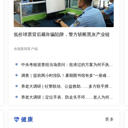
低价球票背后藏诈骗陷阱，警方斩断黑灰产业链
央视新闻客户端
中央考核巡查组当场质问：批准过的方案为何不执行？
调查｜提前两小时排队！暑期图书馆有多“一座难求”？
养老大调研 | 社警联动、公益救助……多方联手撑起防走失网络
养老大调研｜定位手表、防走失手环……老人为何不愿用？
健康
更多