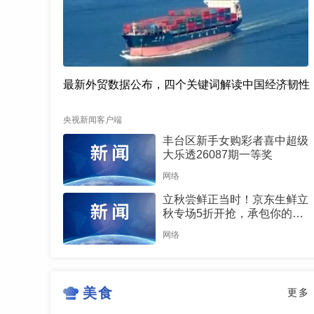
最新外贸数据公布，四个关键词解读中国经济韧性
央视新闻客户端
丰台区新手女购彩者喜中超级
大乐透26087期一等奖
网络
立秋尝鲜正当时！京东生鲜立
秋专场5折开抢，承包你的秋
日餐桌
网络
美食
更多