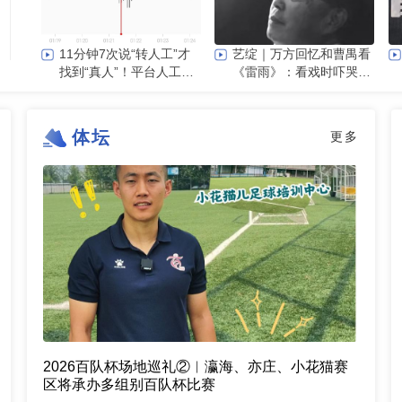
11分钟7次说“转人工”才
艺绽｜万方回忆和曹禺看
找到“真人”！平台人工客
《雷雨》：看戏时吓哭，
服为啥总“躲猫猫”
被父亲“抄”出剧场
体坛
更多
2026百队杯场地巡礼②︱瀛海、亦庄、小花猫赛
区将承办多组别百队杯比赛