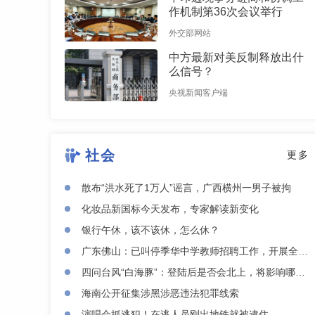
作机制第36次会议举行
外交部网站
中方最新对美反制释放出什
么信号？
央视新闻客户端
社会
更多
散布“洪水死了1万人”谣言，广西横州一男子被拘
化妆品新国标今天发布，专家解读新变化
银行午休，该不该休，怎么休？
广东佛山：已叫停季华中学教师招聘工作，开展全面核查
四问台风“白海豚”：登陆后是否会北上，将影响哪些地方？
海南公开征集涉黑涉恶违法犯罪线索
演唱会抓逃犯！在逃人员刚出地铁就被逮住