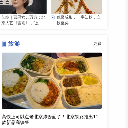
艺绽｜曹禺女儿万方：北
穗聚成形，一字知秋，立
京人艺《雷雨》，“是它
秋至矣
原生的样子”
旅游
更多
高铁上可以点老北京炸酱面了！北京铁路推出11
款新品高铁餐