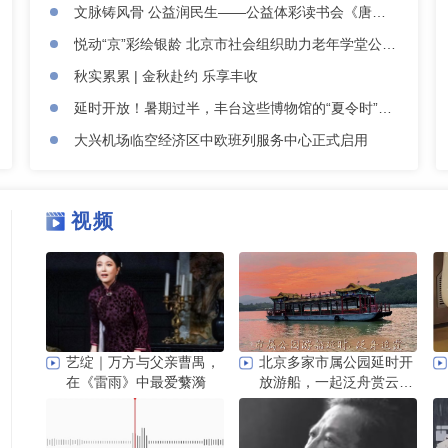
文脉铸风骨 公益润民生——公益体彩读书会《唐诗宋词中的功夫梦》圆满落幕
悦动“京”彩绘银龄 北京市社会组织助力老年学堂公益项目稳步推进
秋实累累 | 金秋赴约 乐享丰收
延时开放！暑期过半，丰台这些博物馆的“夏令时”还在继续→
大兴机场临空经济区中欧班列服务中心正式启用
视频
艺绽｜万方与父亲曹禺，
北京多家市属公园延时开
在《雷雨》中最爱蘩漪
放游船，一起泛舟赏云
霞！