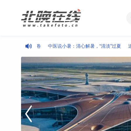
化帮扶新答卷
中医说小暑：清心解暑，“清淡”过夏
送清凉！