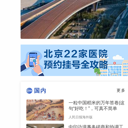
国内
更多
一粒中国稻米的万年答卷|这
句“好吃！”，可真不简单
人民日报海外版
中印边境事务磋商和协调工