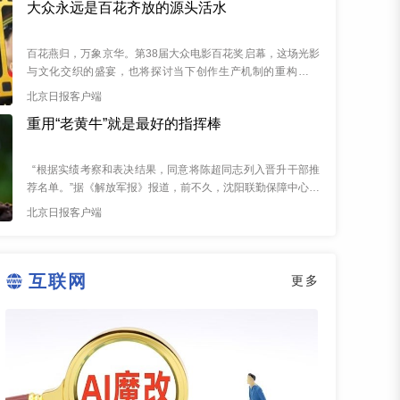
大众永远是百花齐放的源头活水
百花燕归，万象京华。第38届大众电影百花奖启幕，这场光影
与文化交织的盛宴，也将探讨当下创作生产机制的重构与完
善，为繁荣新大众文艺注入新思考。 196...
北京日报客户端
重用“老黄牛”就是最好的指挥棒
“根据实绩考察和表决结果，同意将陈超同志列入晋升干部推
荐名单。”据《解放军报》报道，前不久，沈阳联勤保障中心某
仓库党组织做出上述决议。该仓库众所周知的...
北京日报客户端
互联网
更多