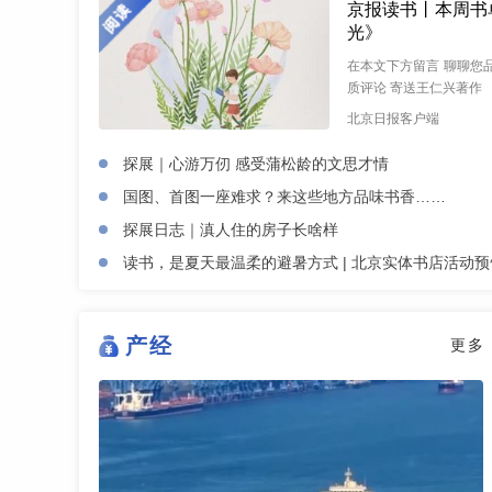
京报读书丨本周书
光》
在本文下方留言 聊聊您品
质评论 寄送王仁兴著作 《
北京日报客户端
探展｜心游万仞 感受蒲松龄的文思才情
国图、首图一座难求？来这些地方品味书香……
探展日志｜滇人住的房子长啥样
读书，是夏天最温柔的避暑方式 | 北京实体书店活动预告
产经
更多