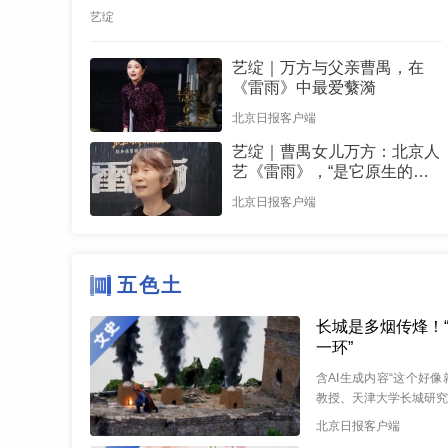
艺绽
艺绽｜万方与父亲曹禺，在
《雷雨》中最爱蘩漪
北京日报客户端
艺绽｜曹禺女儿万方：北京人
艺《雷雨》，“是它原生的样
子”
北京日报客户端
五色土
长城是多烟传烽！
一环”
含AI生成内容“这个好
教授、天津大学长城研究
城有故事”短视频栏目
北京日报客户端
摄。...